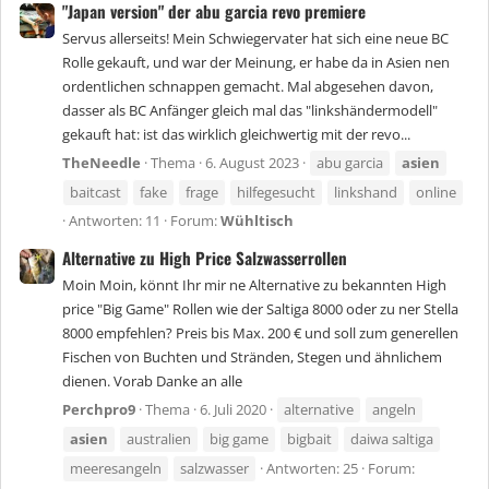
"Japan version" der abu garcia revo premiere
Servus allerseits! Mein Schwiegervater hat sich eine neue BC
Rolle gekauft, und war der Meinung, er habe da in Asien nen
ordentlichen schnappen gemacht. Mal abgesehen davon,
dasser als BC Anfänger gleich mal das "linkshändermodell"
gekauft hat: ist das wirklich gleichwertig mit der revo...
TheNeedle
Thema
6. August 2023
abu garcia
asien
baitcast
fake
frage
hilfegesucht
linkshand
online
Antworten: 11
Forum:
Wühltisch
Alternative zu High Price Salzwasserrollen
Moin Moin, könnt Ihr mir ne Alternative zu bekannten High
price "Big Game" Rollen wie der Saltiga 8000 oder zu ner Stella
8000 empfehlen? Preis bis Max. 200 € und soll zum generellen
Fischen von Buchten und Stränden, Stegen und ähnlichem
dienen. Vorab Danke an alle
Perchpro9
Thema
6. Juli 2020
alternative
angeln
asien
australien
big game
bigbait
daiwa saltiga
meeresangeln
salzwasser
Antworten: 25
Forum: