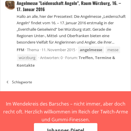
Angelmesse "Leidenschaft Angeln", Raum Würzburg, 16. –
17. Januar 2016
Hallo an alle, hier der Pressetext: Die Angelmesse „Leidenschaft
Angeln“ findet vom 16. – 17. Januar 2016 erstmalig in der
„Eventhalle Geiselwind“ bei Würzburg statt. Gerade die
Regionen Unter-, Mittel- und Oberfranken bieten eine
besondere Vielfalt für Anglerinnen und Angler, die ihrer...
FFM
Thema
11. November 2015
angelmesse
messe
würzburg
Antworten: 0
Forum:
Treffen, Termine &
Kontakte
Schlagworte
Im Wendekreis des Barsches – nicht immer, aber doch
recht oft. Herzlich willkommen im Reich der Twitch-Arme
und Gummi-Finessen.
Johannes-Dietel