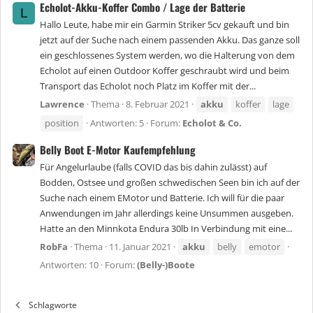
Echolot-Akku-Koffer Combo / Lage der Batterie
L
Hallo Leute, habe mir ein Garmin Striker 5cv gekauft und bin
jetzt auf der Suche nach einem passenden Akku. Das ganze soll
ein geschlossenes System werden, wo die Halterung von dem
Echolot auf einen Outdoor Koffer geschraubt wird und beim
Transport das Echolot noch Platz im Koffer mit der...
Lawrence
Thema
8. Februar 2021
akku
koffer
lage
position
Antworten: 5
Forum:
Echolot & Co.
Belly Boot E-Motor Kaufempfehlung
Für Angelurlaube (falls COVID das bis dahin zulässt) auf
Bodden, Ostsee und großen schwedischen Seen bin ich auf der
Suche nach einem EMotor und Batterie. Ich will für die paar
Anwendungen im Jahr allerdings keine Unsummen ausgeben.
Hatte an den Minnkota Endura 30lb In Verbindung mit eine...
RobFa
Thema
11. Januar 2021
akku
belly
emotor
Antworten: 10
Forum:
(Belly-)Boote
Schlagworte