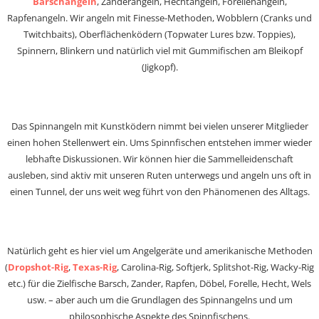
Barschangeln
, Zanderangeln, Hechtangeln, Forellenangeln,
Rapfenangeln. Wir angeln mit Finesse-Methoden, Wobblern (Cranks und
Twitchbaits), Oberflächenködern (Topwater Lures bzw. Toppies),
Spinnern, Blinkern und natürlich viel mit Gummifischen am Bleikopf
(Jigkopf).
Das Spinnangeln mit Kunstködern nimmt bei vielen unserer Mitglieder
einen hohen Stellenwert ein. Ums Spinnfischen entstehen immer wieder
lebhafte Diskussionen. Wir können hier die Sammelleidenschaft
ausleben, sind aktiv mit unseren Ruten unterwegs und angeln uns oft in
einen Tunnel, der uns weit weg führt von den Phänomenen des Alltags.
Natürlich geht es hier viel um Angelgeräte und amerikanische Methoden
(
Dropshot-Rig
,
Texas-Rig
, Carolina-Rig, Softjerk, Splitshot-Rig, Wacky-Rig
etc.) für die Zielfische Barsch, Zander, Rapfen, Döbel, Forelle, Hecht, Wels
usw. – aber auch um die Grundlagen des Spinnangelns und um
philosophische Aspekte des Spinnfischens.