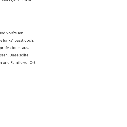
und Vorfreuen.
re Junks“ passt doch,
rofessionell aus.
sen. Diese sollte
n und Familie vor Ort