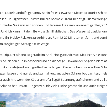
di Castel Gandolfo genannt, ist ein freies Gewässer. Dieses ist touristisch 
alien-Hausgewässer. Es wird nur die normale Lizenz benötigt. Hier verbringe
rlaube. Sie kann sich sonnen und leckeres Eis essen, an einem gepflegten S
Und ich kann mit dem Belly das Schilf abfischen. Das Wasser ist glasklar u
d Ihr Hobby Relaxen zu verbinden. Rom ist 20 Minuten entfernt und somit
m ausgiebigen Seetag nix im Wege.
 Trip. Der Albano ist gerade im April eine gute Adresse. Die Fische, die son
 sind, ziehen nun in das Schilf und an die Stege. Obwohl der Angeldruck rela
hniken viele (und auch große) Fische fangen. Coverfischen pur – voll ins Schil
iegen lassen und nur ab und zu mal kurz anzupfen. Schnur beobachten, mei
l er auch hin, wenn der Köder am Ufer liegt!? Spannung aufnehmen und voll
r Albano hat uns an 3 Tagen wirklich viele Fische geschenkt und auch einige