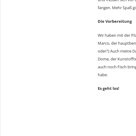
fangen. Mehr Spaß gi
Die Vorbereitung
Wir haben mit der P
Marco, der hauptberuf
oder?) Auch meine Da
Dome, der Kunstofftec
auch noch Fisch brin
habe.
Es geht los!