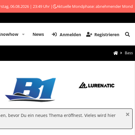
stag, 06.08.2026 | 23:49 Uhr |
Aktuelle Mondphase: abnehmender Mond
Knowhow
News
Anmelden
Registrieren
Bass
hen, bevor Du ein neues Thema eröffnest. Vieles wird hier