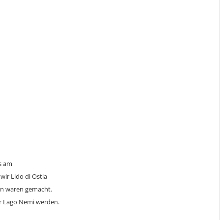
s am
ir Lido di Ostia
en waren gemacht.
er Lago Nemi werden.