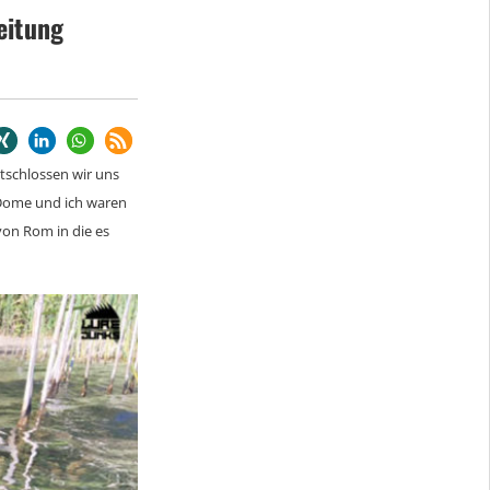
eitung
ntschlossen wir uns
 Dome und ich waren
von Rom in die es