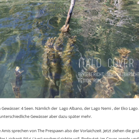
Gewässer: 4 Seen. Nämlich der Lago Albano, der Lago Nemi , der Eko Lago 
 unterschiedliche Gewässer aber dazu später mehr.
Amis sprechen von The Prespawn also der Vorlaichzeit. Jetzt ziehen die gro
der Laichzeit (Mai / Juni) nochmal richtig voll. Bedeutet: Im Cover angeln un