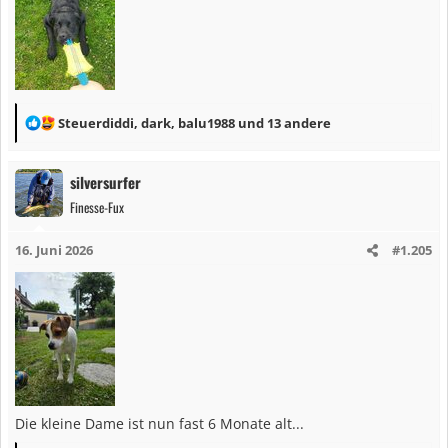
R
Steuerdiddi
,
dark
,
balu1988
und 13 andere
e
a
silversurfer
k
Finesse-Fux
t
i
16. Juni 2026
#1.205
o
n
e
n
:
Die kleine Dame ist nun fast 6 Monate alt...