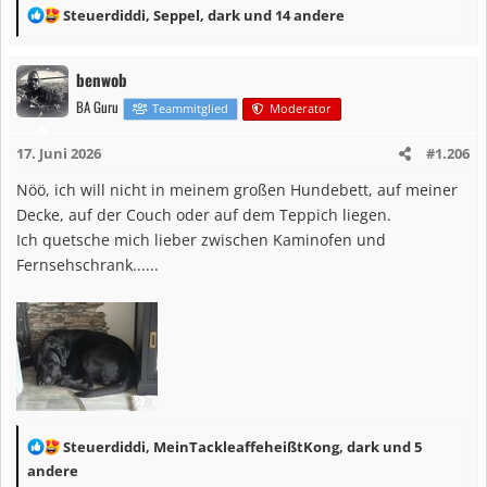
R
Steuerdiddi
,
Seppel
,
dark
und 14 andere
e
a
benwob
k
BA Guru
t
Teammitglied
Moderator
i
17. Juni 2026
#1.206
o
n
Nöö, ich will nicht in meinem großen Hundebett, auf meiner
e
Decke, auf der Couch oder auf dem Teppich liegen.
n
Ich quetsche mich lieber zwischen Kaminofen und
:
Fernsehschrank......
R
Steuerdiddi
,
MeinTackleaffeheißtKong
,
dark
und 5
e
andere