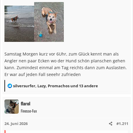
n
e
n
:
Samstag Morgen kurz vor 6Uhr, zum Glück kennt man als
Angler nen paar Ecken wo der Hund schön planschen gehen
kann. Zumindest einmal am Tag reichts dann zum Auslasten.
Er war auf jeden Fall seeehr zufrieden
R
silversurfer
,
Lazy
,
Promachos
und 13 andere
e
a
flarol
k
Finesse-Fux
t
i
24. Juni 2026
#1.211
o
n