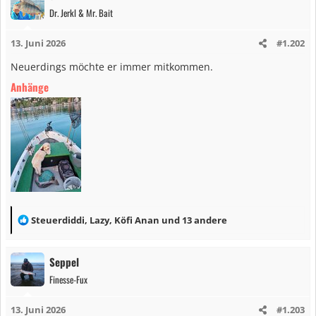
Dr. Jerkl & Mr. Bait
t
i
13. Juni 2026
#1.202
o
n
Neuerdings möchte er immer mitkommen.
e
Anhänge
n
:
R
Steuerdiddi
,
Lazy
,
Köfi Anan
und 13 andere
e
a
Seppel
k
Finesse-Fux
t
i
13. Juni 2026
#1.203
o