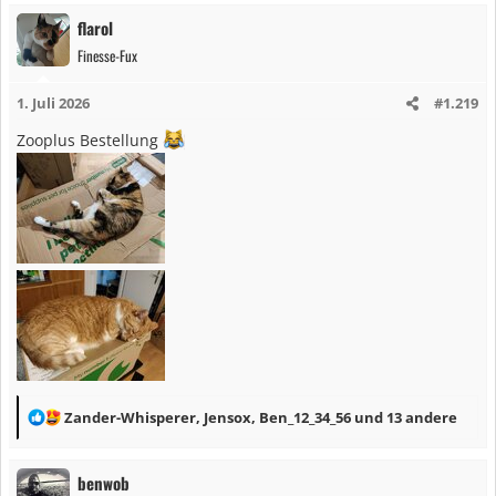
a
flarol
k
Finesse-Fux
t
i
1. Juli 2026
#1.219
o
n
Zooplus Bestellung
e
n
:
R
Zander-Whisperer
,
Jensox
,
Ben_12_34_56
und 13 andere
e
a
benwob
k