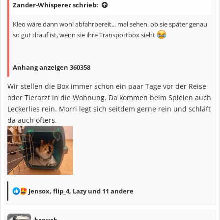
Zander-Whisperer schrieb:
e
n
Kleo wäre dann wohl abfahrbereit... mal sehen, ob sie später genau
:
so gut drauf ist, wenn sie ihre Transportbox sieht
Anhang anzeigen 360358
Wir stellen die Box immer schon ein paar Tage vor der Reise
oder Tierarzt in die Wohnung. Da kommen beim Spielen auch
Leckerlies rein. Morri legt sich seitdem gerne rein und schläft
da auch öfters.
R
Jensox
,
flip_4
,
Lazy
und 11 andere
e
a
benwob