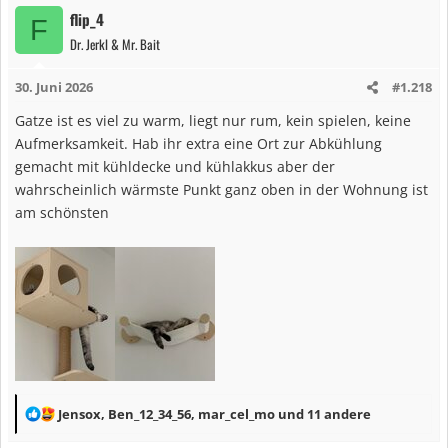
a
flip_4
F
k
Dr. Jerkl & Mr. Bait
t
i
30. Juni 2026
#1.218
o
n
Gatze ist es viel zu warm, liegt nur rum, kein spielen, keine
e
Aufmerksamkeit. Hab ihr extra eine Ort zur Abkühlung
n
gemacht mit kühldecke und kühlakkus aber der
:
wahrscheinlich wärmste Punkt ganz oben in der Wohnung ist
am schönsten
R
Jensox
,
Ben_12_34_56
,
mar_cel_mo
und 11 andere
e