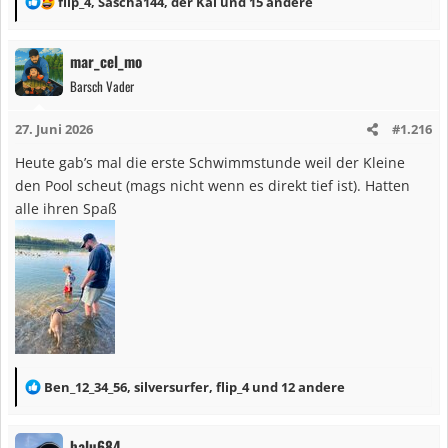
R
flip_4
,
Sascha144
,
der Kai
und 15 andere
e
a
mar_cel_mo
k
Barsch Vader
t
i
27. Juni 2026
#1.216
o
n
Heute gab’s mal die erste Schwimmstunde weil der Kleine
e
den Pool scheut (mags nicht wenn es direkt tief ist). Hatten
n
alle ihren Spaß
:
R
Ben_12_34_56
,
silversurfer
,
flip_4
und 12 andere
e
a
balu684