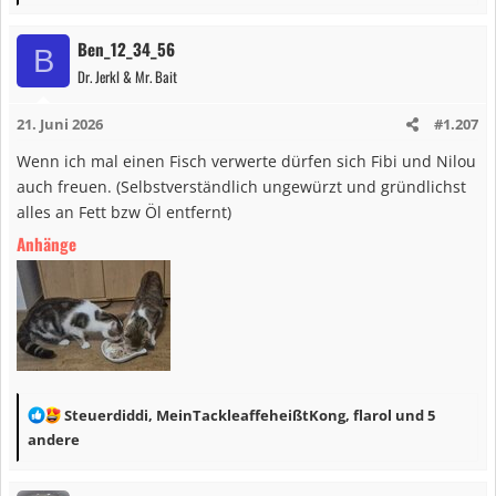
a
k
Ben_12_34_56
B
t
Dr. Jerkl & Mr. Bait
i
o
21. Juni 2026
#1.207
n
e
Wenn ich mal einen Fisch verwerte dürfen sich Fibi und Nilou
n
auch freuen. (Selbstverständlich ungewürzt und gründlichst
:
alles an Fett bzw Öl entfernt)
Anhänge
R
Steuerdiddi
,
MeinTackleaffeheißtKong
,
flarol
und 5
e
andere
a
k