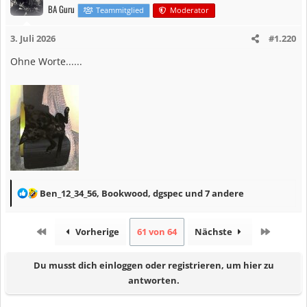
BA Guru
t
Teammitglied
Moderator
i
3. Juli 2026
#1.220
o
n
Ohne Worte......
e
n
:
R
Ben_12_34_56
,
Bookwood
,
dgspec
und 7 andere
e
a
Erste
Letzte
Vorherige
61 von 64
Nächste
k
t
Du musst dich einloggen oder registrieren, um hier zu
i
antworten.
o
n