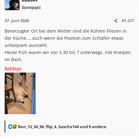
k
Gummipapst
t
i
27. Juni 2026
#1.217
o
n
Bevorzugter Ort bei dem Wetter sind die Kühlen Fliesen in
e
der Küche.....auch wenn die Position zum Schlafen etwas
n
unbequem aussieht.
:
Heute früh waren wir von 5.30 bis 7 unterwegs, inkl Kneipen
im Bach.
Anhänge
R
Ben_12_34_56
,
flip_4
,
Sascha144
und 9 andere
e