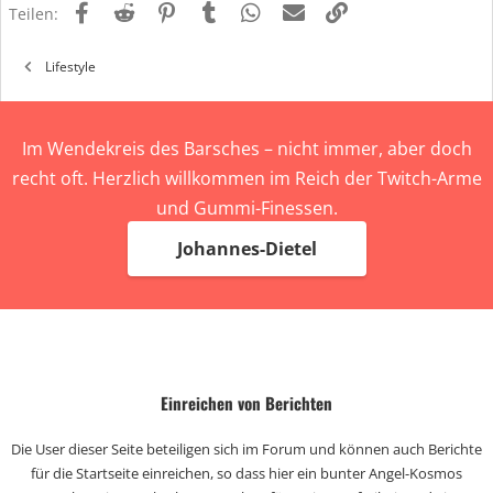
Facebook
Reddit
Pinterest
Tumblr
WhatsApp
E-Mail
Link
e
Teilen:
n
:
Lifestyle
Im Wendekreis des Barsches – nicht immer, aber doch
recht oft. Herzlich willkommen im Reich der Twitch-Arme
und Gummi-Finessen.
Johannes-Dietel
Einreichen von Berichten
Die User dieser Seite beteiligen sich im Forum und können auch Berichte
für die Startseite einreichen, so dass hier ein bunter Angel-Kosmos