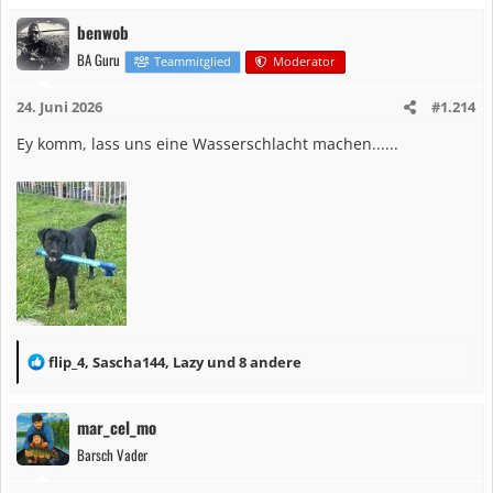
a
benwob
k
BA Guru
t
Teammitglied
Moderator
i
24. Juni 2026
#1.214
o
n
Ey komm, lass uns eine Wasserschlacht machen......
e
n
:
R
flip_4
,
Sascha144
,
Lazy
und 8 andere
e
a
mar_cel_mo
k
Barsch Vader
t
i