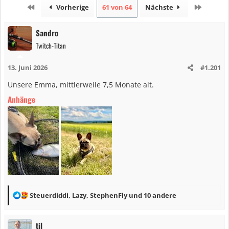
Erste
Letzte
Vorherige
61 von 64
Nächste
Sandro
Twitch-Titan
13. Juni 2026
#1.201
Unsere Emma, mittlerweile 7,5 Monate alt.
Anhänge
R
Steuerdiddi
,
Lazy
,
StephenFly
und 10 andere
e
a
til
k