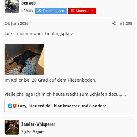
benwob
t
BA Guru
i
Teammitglied
Moderator
o
24. Juni 2026
#1.208
n
e
Jack's momentaner Lieblingsplatz
n
:
Im Keller bei 20 Grad auf dem Fliesenboden.
Vielleicht lege ich mich heute Nacht zum Schlafen dazu......
R
Lazy
,
Steuerdiddi
,
blankmaster
und 8 andere
e
a
Zander-Whisperer
k
Bigfish-Magnet
t