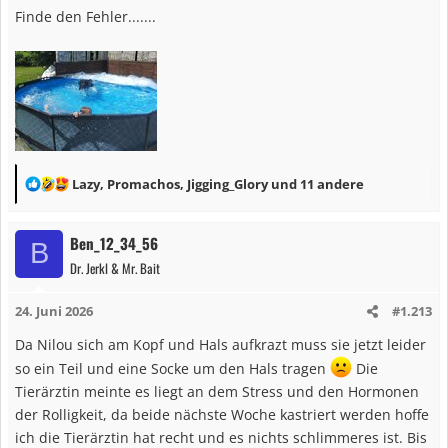
Finde den Fehler.......
R
Lazy
,
Promachos
,
Jigging_Glory
und 11 andere
e
a
Ben_12_34_56
B
k
Dr. Jerkl & Mr. Bait
t
i
24. Juni 2026
#1.213
o
n
Da Nilou sich am Kopf und Hals aufkrazt muss sie jetzt leider
e
so ein Teil und eine Socke um den Hals tragen
Die
n
Tierärztin meinte es liegt an dem Stress und den Hormonen
:
der Rolligkeit, da beide nächste Woche kastriert werden hoffe
ich die Tierärztin hat recht und es nichts schlimmeres ist. Bis