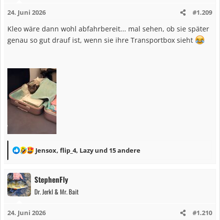
i
24. Juni 2026
#1.209
o
n
Kleo wäre dann wohl abfahrbereit... mal sehen, ob sie später
e
genau so gut drauf ist, wenn sie ihre Transportbox sieht
n
:
R
Jensox
,
flip_4
,
Lazy
und 15 andere
e
a
StephenFly
k
Dr. Jerkl & Mr. Bait
t
i
24. Juni 2026
#1.210
o