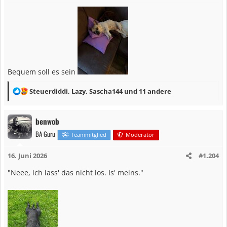
n
e
n
:
Bequem soll es sein
R
Steuerdiddi
,
Lazy
,
Sascha144
und 11 andere
e
a
benwob
k
BA Guru
t
Teammitglied
Moderator
i
16. Juni 2026
#1.204
o
n
"Neee, ich lass' das nicht los. Is' meins."
e
n
: