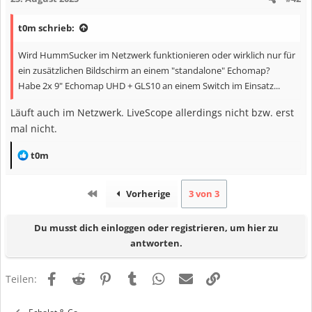
o
n
t0m schrieb:
e
n
Wird HummSucker im Netzwerk funktionieren oder wirklich nur für
:
ein zusätzlichen Bildschirm an einem "standalone" Echomap?
Habe 2x 9" Echomap UHD + GLS10 an einem Switch im Einsatz...
Läuft auch im Netzwerk. LiveScope allerdings nicht bzw. erst
mal nicht.
R
t0m
e
a
Erste
Vorherige
3 von 3
k
t
Du musst dich einloggen oder registrieren, um hier zu
i
antworten.
o
n
Facebook
Reddit
Pinterest
Tumblr
WhatsApp
E-Mail
Link
e
Teilen:
n
: