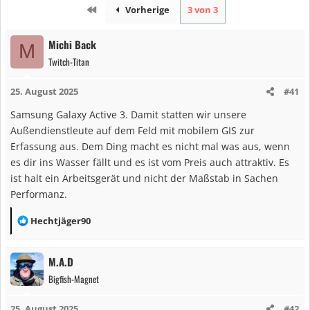
Erste
Vorherige
3 von 3
Michi Back
M
Twitch-Titan
25. August 2025
#41
Samsung Galaxy Active 3. Damit statten wir unsere
Außendienstleute auf dem Feld mit mobilem GIS zur
Erfassung aus. Dem Ding macht es nicht mal was aus, wenn
es dir ins Wasser fällt und es ist vom Preis auch attraktiv. Es
ist halt ein Arbeitsgerät und nicht der Maßstab in Sachen
Performanz.
R
Hechtjäger90
e
a
M.A.D
k
Bigfish-Magnet
t
i
25. August 2025
#42