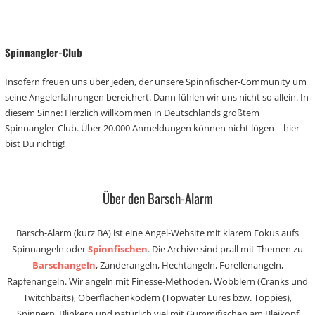
Spinnangler-Club
Insofern freuen uns über jeden, der unsere Spinnfischer-Community um
seine Angelerfahrungen bereichert. Dann fühlen wir uns nicht so allein. In
diesem Sinne: Herzlich willkommen in Deutschlands größtem
Spinnangler-Club. Über 20.000 Anmeldungen können nicht lügen – hier
bist Du richtig!
Über den Barsch-Alarm
Barsch-Alarm (kurz BA) ist eine Angel-Website mit klarem Fokus aufs
Spinnangeln oder
Spinnfischen
. Die Archive sind prall mit Themen zu
Barschangeln
, Zanderangeln, Hechtangeln, Forellenangeln,
Rapfenangeln. Wir angeln mit Finesse-Methoden, Wobblern (Cranks und
Twitchbaits), Oberflächenködern (Topwater Lures bzw. Toppies),
Spinnern, Blinkern und natürlich viel mit Gummifischen am Bleikopf