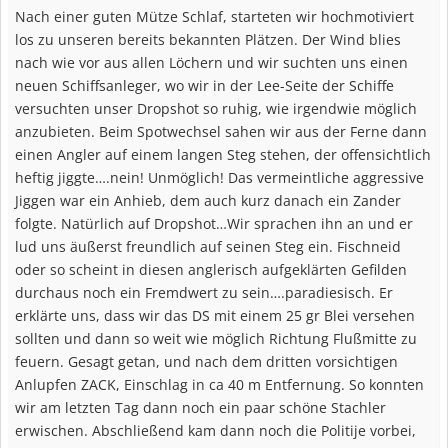
Nach einer guten Mütze Schlaf, starteten wir hochmotiviert
los zu unseren bereits bekannten Plätzen. Der Wind blies
nach wie vor aus allen Löchern und wir suchten uns einen
neuen Schiffsanleger, wo wir in der Lee-Seite der Schiffe
versuchten unser Dropshot so ruhig, wie irgendwie möglich
anzubieten. Beim Spotwechsel sahen wir aus der Ferne dann
einen Angler auf einem langen Steg stehen, der offensichtlich
heftig jiggte….nein! Unmöglich! Das vermeintliche aggressive
Jiggen war ein Anhieb, dem auch kurz danach ein Zander
folgte. Natürlich auf Dropshot…Wir sprachen ihn an und er
lud uns äußerst freundlich auf seinen Steg ein. Fischneid
oder so scheint in diesen anglerisch aufgeklärten Gefilden
durchaus noch ein Fremdwert zu sein….paradiesisch. Er
erklärte uns, dass wir das DS mit einem 25 gr Blei versehen
sollten und dann so weit wie möglich Richtung Flußmitte zu
feuern. Gesagt getan, und nach dem dritten vorsichtigen
Anlupfen ZACK, Einschlag in ca 40 m Entfernung. So konnten
wir am letzten Tag dann noch ein paar schöne Stachler
erwischen. Abschließend kam dann noch die Politije vorbei,