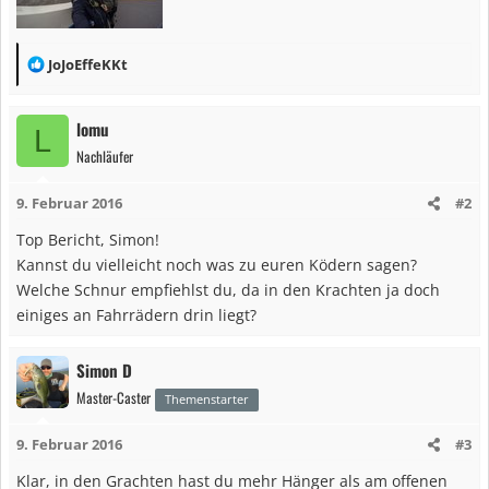
R
JoJoEffeKKt
e
a
lomu
L
k
Nachläufer
t
i
9. Februar 2016
#2
o
n
Top Bericht, Simon!
e
Kannst du vielleicht noch was zu euren Ködern sagen?
n
Welche Schnur empfiehlst du, da in den Krachten ja doch
:
einiges an Fahrrädern drin liegt?
Simon D
Master-Caster
Themenstarter
9. Februar 2016
#3
Klar, in den Grachten hast du mehr Hänger als am offenen