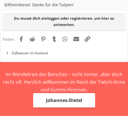
@Rheinkiesel: Danks für die Tulpen!
Du musst dich einloggen oder registrieren, um hier zu
antworten.
Facebook
Reddit
Pinterest
Tumblr
WhatsApp
E-Mail
Link
Teilen:
Süßwasser im Ausland
Im Wendekreis des Barsches – nicht immer, aber doch
recht oft. Herzlich willkommen im Reich der Twitch-Arme
und Gummi-Finessen.
Johannes-Dietel