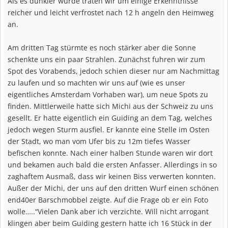
Als es dunkler wurde traten wir um einige Erkenntnisse
reicher und leicht verfrostet nach 12 h angeln den Heimweg
an.
Am dritten Tag stürmte es noch stärker aber die Sonne
schenkte uns ein paar Strahlen. Zunächst fuhren wir zum
Spot des Vorabends, jedoch schien dieser nur am Nachmittag
zu laufen und so machten wir uns auf (wie es unser
eigentliches Amsterdam Vorhaben war), um neue Spots zu
finden. Mittlerweile hatte sich Michi aus der Schweiz zu uns
gesellt. Er hatte eigentlich ein Guiding an dem Tag, welches
jedoch wegen Sturm ausfiel. Er kannte eine Stelle im Osten
der Stadt, wo man vom Ufer bis zu 12m tiefes Wasser
befischen konnte. Nach einer halben Stunde waren wir dort
und bekamen auch bald die ersten Anfasser. Allerdings in so
zaghaftem Ausmaß, dass wir keinen Biss verwerten konnten.
Außer der Michi, der uns auf den dritten Wurf einen schönen
end40er Barschmobbel zeigte. Auf die Frage ob er ein Foto
wolle…..“Vielen Dank aber ich verzichte. Will nicht arrogant
klingen aber beim Guiding gestern hatte ich 16 Stück in der