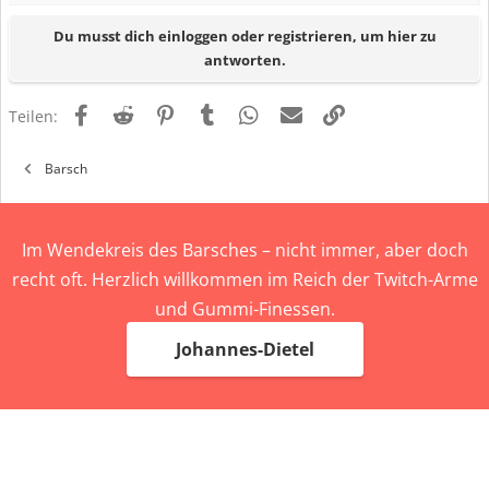
Du musst dich einloggen oder registrieren, um hier zu
antworten.
Facebook
Reddit
Pinterest
Tumblr
WhatsApp
E-Mail
Link
Teilen:
Barsch
Im Wendekreis des Barsches – nicht immer, aber doch
recht oft. Herzlich willkommen im Reich der Twitch-Arme
und Gummi-Finessen.
Johannes-Dietel