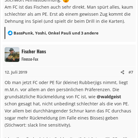
Am FC ist das Fischen auch sehr direkt. Man spürt alles, kaum
schlechter als am PE. Erst ab einem gewissen Zug kommt die
Dehnung ins Spiel (und spielt dir beim Drill in die Karten).
R
BassPunk
,
Yoshi
,
Onkel Pauli
und 3 andere
e
a
Fischer Hans
k
Finesse-Fux
t
i
12. Juli 2019
#7
o
n
Ob man jetzt FC oder PE für (kleine) Rubberjigs nimmt, liegt
e
m.M.n. vor allem an den persönlichen Präferenzen. Die
n
grundsätzliche Rückmeldung von FC ist, wie
@waldgeist
:
schon gesagt hat, nicht unbedingt schlechter als die von PE.
Vor allem bei durchhängender Schnur kann das FC durchaus
sogar mehr Rückmeldung (im Falle eines Bisses) geben
(Stichwort: slack line sensitivity).