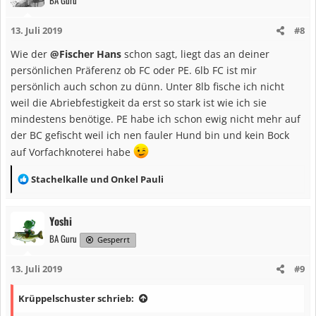
BA Guru
t
i
13. Juli 2019
#8
o
n
Wie der
@Fischer Hans
schon sagt, liegt das an deiner
e
persönlichen Präferenz ob FC oder PE. 6lb FC ist mir
n
persönlich auch schon zu dünn. Unter 8lb fische ich nicht
:
weil die Abriebfestigkeit da erst so stark ist wie ich sie
mindestens benötige. PE habe ich schon ewig nicht mehr auf
der BC gefischt weil ich nen fauler Hund bin und kein Bock
auf Vorfachknoterei habe
R
Stachelkalle
und
Onkel Pauli
e
a
Yoshi
k
BA Guru
t
Gesperrt
i
13. Juli 2019
#9
o
n
Krüppelschuster schrieb:
e