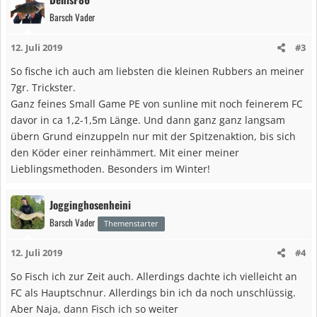
k
Barsch Vader
t
i
12. Juli 2019
#3
o
n
So fische ich auch am liebsten die kleinen Rubbers an meiner
e
7gr. Trickster.
n
Ganz feines Small Game PE von sunline mit noch feinerem FC
:
davor in ca 1,2-1,5m Länge. Und dann ganz ganz langsam
übern Grund einzuppeln nur mit der Spitzenaktion, bis sich
den Köder einer reinhämmert. Mit einer meiner
Lieblingsmethoden. Besonders im Winter!
Jogginghosenheini
Barsch Vader
Themenstarter
12. Juli 2019
#4
So Fisch ich zur Zeit auch. Allerdings dachte ich vielleicht an
FC als Hauptschnur. Allerdings bin ich da noch unschlüssig.
Aber Naja, dann Fisch ich so weiter