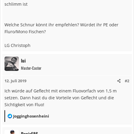
schlimm ist
Welche Schnur könnt ihr empfehlen? Würdet ihr PE oder
Fluro/Mono Fischen?
LG Christoph
lui
Master-Caster
12. Juli 2019
#2
Ich würde auf Geflecht mit einem Fluovorfach von 1,5 m
setzen. Dann hast du die Vorteile von Geflecht und die
Sichtigkeit von Fluo!
R
Jogginghosenheini
e
a
DenisF86