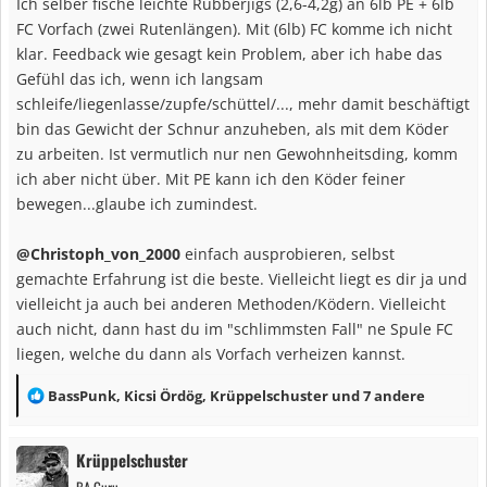
Ich selber fische leichte Rubberjigs (2,6-4,2g) an 6lb PE + 6lb
FC Vorfach (zwei Rutenlängen). Mit (6lb) FC komme ich nicht
klar. Feedback wie gesagt kein Problem, aber ich habe das
Gefühl das ich, wenn ich langsam
schleife/liegenlasse/zupfe/schüttel/..., mehr damit beschäftigt
bin das Gewicht der Schnur anzuheben, als mit dem Köder
zu arbeiten. Ist vermutlich nur nen Gewohnheitsding, komm
ich aber nicht über. Mit PE kann ich den Köder feiner
bewegen...glaube ich zumindest.
@Christoph_von_2000
einfach ausprobieren, selbst
gemachte Erfahrung ist die beste. Vielleicht liegt es dir ja und
vielleicht ja auch bei anderen Methoden/Ködern. Vielleicht
auch nicht, dann hast du im "schlimmsten Fall" ne Spule FC
liegen, welche du dann als Vorfach verheizen kannst.
R
BassPunk
,
Kicsi Ördög
,
Krüppelschuster
und 7 andere
e
a
Krüppelschuster
k