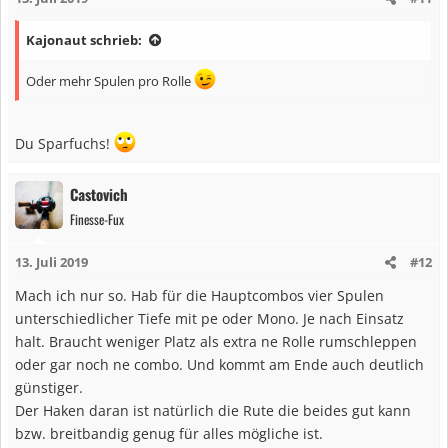
o
n
Kajonaut schrieb:
e
n
Oder mehr Spulen pro Rolle
:
Du Sparfuchs!
Castovich
Finesse-Fux
13. Juli 2019
#12
Mach ich nur so. Hab für die Hauptcombos vier Spulen
unterschiedlicher Tiefe mit pe oder Mono. Je nach Einsatz
halt. Braucht weniger Platz als extra ne Rolle rumschleppen
oder gar noch ne combo. Und kommt am Ende auch deutlich
günstiger.
Der Haken daran ist natürlich die Rute die beides gut kann
bzw. breitbandig genug für alles mögliche ist.