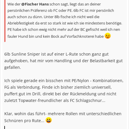
n
Wie der
@Fischer Hans
schon sagt, liegt das an deiner
:
persönlichen Präferenz ob FC oder PE. 6lb FC ist mir persönlich
auch schon zu dünn. Unter 8lb fische ich nicht weil die
Abriebfestigkeit da erst so stark ist wie ich sie mindestens benötige.
PE habe ich schon ewig nicht mehr auf der BC gefischt weil ich nen
fauler Hund bin und kein Bock auf Vorfachknoterei habe
6lb Sunline Sniper ist auf einer L-Rute schon ganz gut
aufgehoben, hat mir vom Handling und der Belastbarkeit gut
gefallen.
Ich spiele gerade ein bisschen mit PE/Nylon - Kombinationen,
FG als Verbindung. Finde ich bisher ziemlich universell,
puffert gut im Drill, direkt bei der Rückmeldung und nicht
zuletzt Topwater-freundlicher als FC Schlagschnur...
Klar, wohin das führt- mehrere Rollen mit unterschiedlichen
Schnüren pro Rute...