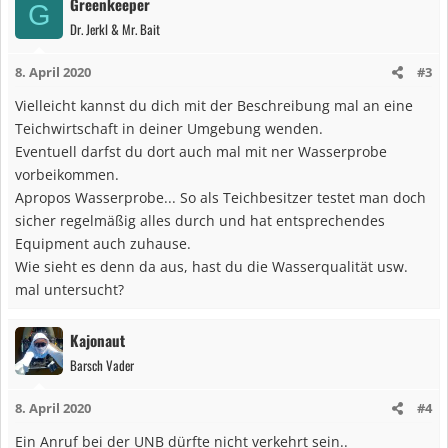
Greenkeeper
G
k
Dr. Jerkl & Mr. Bait
t
i
8. April 2020
#3
o
n
Vielleicht kannst du dich mit der Beschreibung mal an eine
e
Teichwirtschaft in deiner Umgebung wenden.
n
Eventuell darfst du dort auch mal mit ner Wasserprobe
:
vorbeikommen.
Apropos Wasserprobe... So als Teichbesitzer testet man doch
sicher regelmäßig alles durch und hat entsprechendes
Equipment auch zuhause.
Wie sieht es denn da aus, hast du die Wasserqualität usw.
mal untersucht?
Kajonaut
Barsch Vader
8. April 2020
#4
Ein Anruf bei der UNB dürfte nicht verkehrt sein..