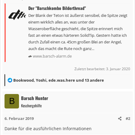
Der "Barschkombo Bilderthread"
Der Blank der Teton ist äußerst sensibel, die Spitze zeigt
einem wirklich alles an, was unter der
Wasseroberfläche geschieht, die Spitze erinnert mich
fast an einen etwas härteren SolidTip. Gestern hatte ich
durch Zufall einen ca. 45cm großen Blei an der Angel,
auch das macht die Rute noch ganz...
www.barsch-alarm.de
Zuletzt bearbeitet:
3. Januar 2020
R
Bookwood
,
Yoshi
,
ede.was.here
und 13 andere
e
a
Barsch Hunter
B
k
Keschergehilfe
t
i
6. Februar 2019
#2
o
n
Danke für die ausführlichen Informationen
e