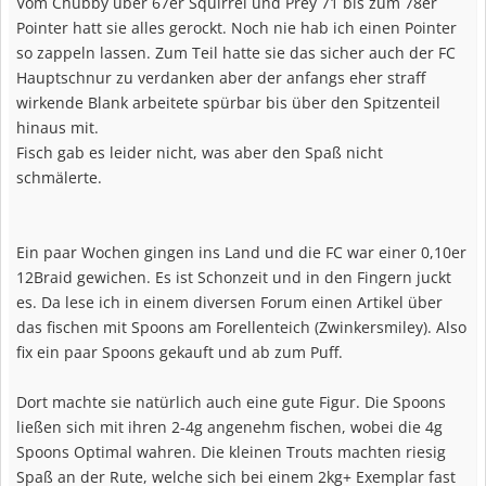
Vom Chubby über 67er Squirrel und Prey 71 bis zum 78er
Pointer hatt sie alles gerockt. Noch nie hab ich einen Pointer
so zappeln lassen. Zum Teil hatte sie das sicher auch der FC
Hauptschnur zu verdanken aber der anfangs eher straff
wirkende Blank arbeitete spürbar bis über den Spitzenteil
hinaus mit.
Fisch gab es leider nicht, was aber den Spaß nicht
schmälerte.
Ein paar Wochen gingen ins Land und die FC war einer 0,10er
12Braid gewichen. Es ist Schonzeit und in den Fingern juckt
es. Da lese ich in einem diversen Forum einen Artikel über
das fischen mit Spoons am Forellenteich (Zwinkersmiley). Also
fix ein paar Spoons gekauft und ab zum Puff.
Dort machte sie natürlich auch eine gute Figur. Die Spoons
ließen sich mit ihren 2-4g angenehm fischen, wobei die 4g
Spoons Optimal wahren. Die kleinen Trouts machten riesig
Spaß an der Rute, welche sich bei einem 2kg+ Exemplar fast