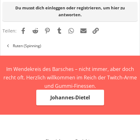
n
Du musst dich einloggen oder registrieren, um hier zu
:
antworten.
Facebook
Reddit
Pinterest
Tumblr
WhatsApp
E-Mail
Link
Teilen:
Ruten (Spinning)
Im Wendekreis des Barsches – nicht immer, aber doch
recht oft. Herzlich willkommen im Reich der Twitch-Arme
und Gummi-Finessen.
Johannes-Dietel