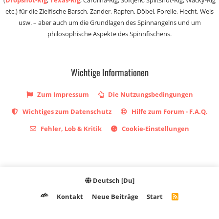
(
Dropshot-Rig
,
Texas-Rig
, Carolina-Rig, Softjerk, Splitshot-Rig, Wacky-Rig
etc.) für die Zielfische Barsch, Zander, Rapfen, Döbel, Forelle, Hecht, Wels
usw. – aber auch um die Grundlagen des Spinnangelns und um
philosophische Aspekte des Spinnfischens.
Wichtige Informationen
Zum Impressum
Die Nutzungsbedingungen
Wichtiges zum Datenschutz
Hilfe zum Forum - F.A.Q.
Fehler, Lob & Kritik
Cookie-Einstellungen
Deutsch [Du]
Kontakt
Neue Beiträge
Start
R
S
S