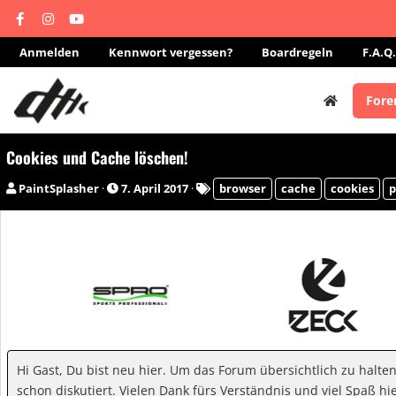
Anmelden
Kennwort vergessen?
Boardregeln
F.A.Q.
Fore
Cookies und Cache löschen!
E
E
S
PaintSplasher
7. April 2017
browser
cache
cookies
p
r
r
c
s
s
h
t
t
l
e
e
a
l
l
g
l
l
w
e
t
o
r
a
r
m
t
Hi Gast, Du bist neu hier. Um das Forum übersichtlich zu halte
e
schon diskutiert. Vielen Dank fürs Verständnis und viel Spaß hie