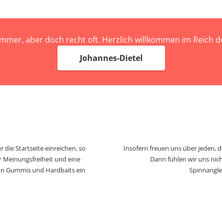
immer, aber doch recht oft. Herzlich willkommen im Reich
Johannes-Dietel
 die Startseite einreichen, so
Insofern freuen uns über jeden, 
r Meinungsfreiheit und eine
Dann fühlen wir uns nich
von Gummis und Hardbaits ein
Spinnangle