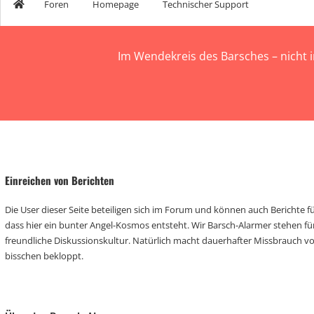
n
Foren
Homepage
Technischer Support
e
n
:
Im Wendekreis des Barsches – nicht 
Einreichen von Berichten
Die User dieser Seite beteiligen sich im Forum und können auch Berichte für
dass hier ein bunter Angel-Kosmos entsteht. Wir Barsch-Alarmer stehen fü
freundliche Diskussionskultur. Natürlich macht dauerhafter Missbrauch 
bisschen bekloppt.