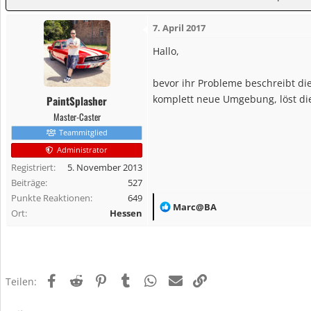
7. April 2017
Hallo,
bevor ihr Probleme beschreibt di
komplett neue Umgebung, löst die
PaintSplasher
Master-Caster
Teammitglied
Administrator
Registriert
5. November 2013
Beiträge
527
Punkte Reaktionen
649
R
Marc@BA
Ort
Hessen
e
a
k
t
Facebook
Reddit
Pinterest
Tumblr
WhatsApp
E-Mail
Link
Teilen:
i
o