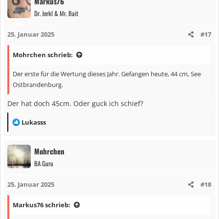
Markus76
k
Dr. Jerkl & Mr. Bait
t
i
25. Januar 2025
#17
o
n
Mohrchen schrieb:
e
n
Der erste für die Wertung dieses Jahr. Gefangen heute, 44 cm, See
:
Ostbrandenburg.
Der hat doch 45cm. Oder guck ich schief?
R
Lukasss
e
a
Mohrchen
k
BA Guru
t
i
25. Januar 2025
#18
o
n
Markus76 schrieb:
e
n