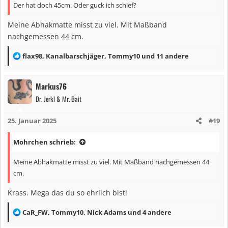
Der hat doch 45cm. Oder guck ich schief?
:
Meine Abhakmatte misst zu viel. Mit Maßband
nachgemessen 44 cm.
R
flax98
,
Kanalbarschjäger
,
Tommy10
und 11 andere
e
a
Markus76
k
Dr. Jerkl & Mr. Bait
t
i
25. Januar 2025
#19
o
n
Mohrchen schrieb:
e
n
Meine Abhakmatte misst zu viel. Mit Maßband nachgemessen 44
:
cm.
Krass. Mega das du so ehrlich bist!
R
CaR_FW
,
Tommy10
,
Nick Adams
und 4 andere
e