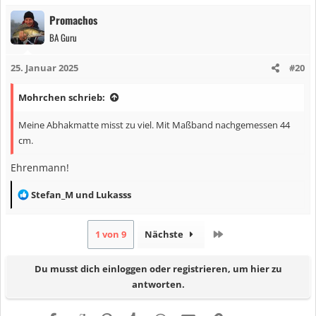
a
Promachos
k
BA Guru
t
i
25. Januar 2025
#20
o
n
Mohrchen schrieb:
e
n
Meine Abhakmatte misst zu viel. Mit Maßband nachgemessen 44
:
cm.
Ehrenmann!
R
Stefan_M
und
Lukasss
e
a
Letzte
1 von 9
Nächste
k
t
Du musst dich einloggen oder registrieren, um hier zu
i
antworten.
o
n