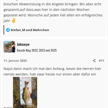
e
bisschen Abwechslung in die Angelei bringen. Bin aber echt
n
gespannt,auf dass,was hier in den nächsten Wochen
:
gepostet wird. Wünsche auf jeden Fall allen ein erfolgreiches
Jahr
R
Stefan_M
und
Mohrchen
e
a
Johnnyw
k
Barsch-King 2022, 2023 und 2025
t
i
11. Januar 2025
#11
o
n
Najut dann mach ich mal den Anfang, bevor die Herren hier
e
nervös werden, hab zwar heute nur einen aber dafür ein
n
:
guten