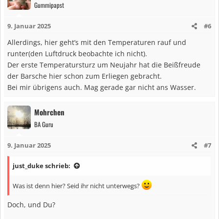
Gummipapst
t
i
9. Januar 2025
#6
o
n
Allerdings, hier geht’s mit den Temperaturen rauf und
e
runter(den Luftdruck beobachte ich nicht).
n
Der erste Temperatursturz um Neujahr hat die Beißfreude
:
der Barsche hier schon zum Erliegen gebracht.
Bei mir übrigens auch. Mag gerade gar nicht ans Wasser.
Mohrchen
BA Guru
9. Januar 2025
#7
just_duke schrieb:
Was ist denn hier? Seid ihr nicht unterwegs?
Doch, und Du?