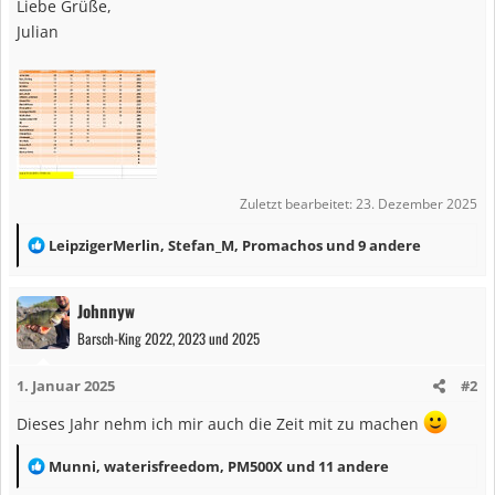
Liebe Grüße,
Julian
Zuletzt bearbeitet:
23. Dezember 2025
R
LeipzigerMerlin
,
Stefan_M
,
Promachos
und 9 andere
e
a
Johnnyw
k
Barsch-King 2022, 2023 und 2025
t
i
1. Januar 2025
#2
o
n
Dieses Jahr nehm ich mir auch die Zeit mit zu machen
e
n
R
Munni
,
waterisfreedom
,
PM500X
und 11 andere
:
e