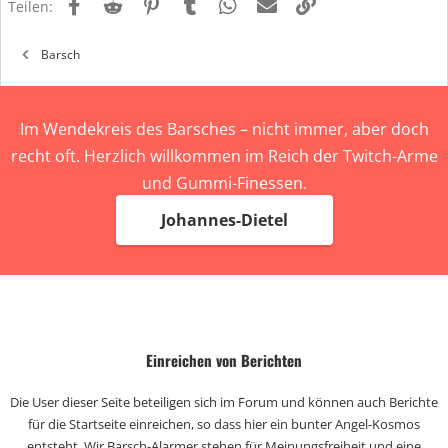
Facebook
Reddit
Pinterest
Tumblr
WhatsApp
E-Mail
Link
e
Teilen:
n
:
Barsch
Im Wendekreis des Barsches – nicht immer, aber doch
recht oft. Herzlich willkommen im Reich der Twitch-Arme
und Gummi-Finessen.
Johannes-Dietel
Einreichen von Berichten
Die User dieser Seite beteiligen sich im Forum und können auch Berichte
für die Startseite einreichen, so dass hier ein bunter Angel-Kosmos
entsteht. Wir Barsch-Alarmer stehen für Meinungsfreiheit und eine