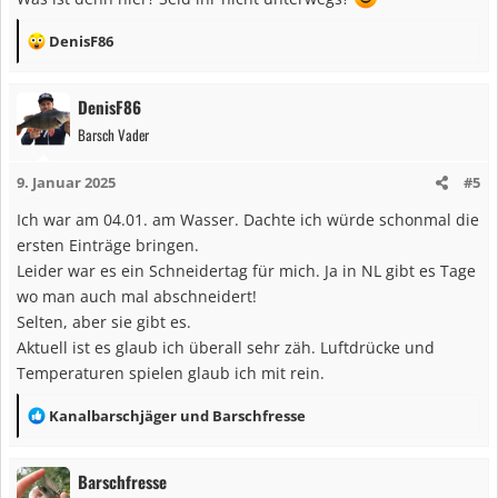
e
n
R
DenisF86
:
e
a
DenisF86
k
Barsch Vader
t
i
9. Januar 2025
#5
o
n
Ich war am 04.01. am Wasser. Dachte ich würde schonmal die
e
ersten Einträge bringen.
n
Leider war es ein Schneidertag für mich. Ja in NL gibt es Tage
:
wo man auch mal abschneidert!
Selten, aber sie gibt es.
Aktuell ist es glaub ich überall sehr zäh. Luftdrücke und
Temperaturen spielen glaub ich mit rein.
R
Kanalbarschjäger
und
Barschfresse
e
a
Barschfresse
k