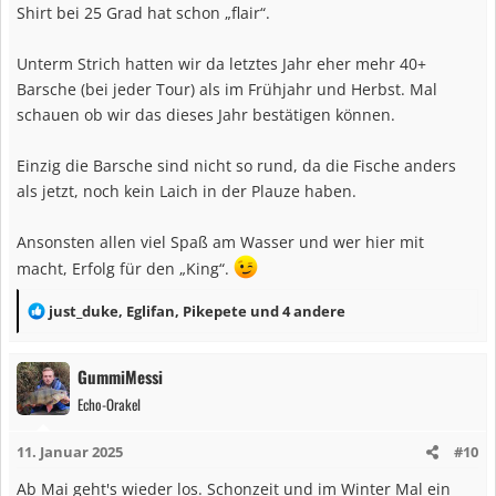
Shirt bei 25 Grad hat schon „flair“.
Unterm Strich hatten wir da letztes Jahr eher mehr 40+
Barsche (bei jeder Tour) als im Frühjahr und Herbst. Mal
schauen ob wir das dieses Jahr bestätigen können.
Einzig die Barsche sind nicht so rund, da die Fische anders
als jetzt, noch kein Laich in der Plauze haben.
Ansonsten allen viel Spaß am Wasser und wer hier mit
macht, Erfolg für den „King“.
R
just_duke
,
Eglifan
,
Pikepete
und 4 andere
e
a
GummiMessi
k
Echo-Orakel
t
i
11. Januar 2025
#10
o
n
Ab Mai geht's wieder los. Schonzeit und im Winter Mal ein