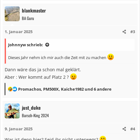
a
blankmaster
k
BA Guru
t
i
1. Januar 2025
#3
o
n
Johnnyw schrieb:
e
n
Dieses Jahr nehm ich mir auch die Zeit mit zu machen
:
Dann wäre das ja schon mal geklärt.
Aber : Wer kommt auf Platz 2 ?
R
Promachos
,
PM500X
,
Kaiche1982
und 6 andere
e
a
just_duke
k
Barsch-King 2024
t
i
9. Januar 2025
#4
o
n
Was ist denn hier? Seid ihr nicht unterwegs?