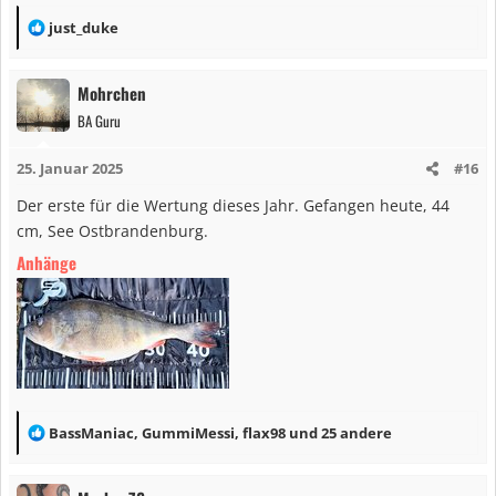
:
R
just_duke
e
a
Mohrchen
k
BA Guru
t
i
25. Januar 2025
#16
o
n
Der erste für die Wertung dieses Jahr. Gefangen heute, 44
e
cm, See Ostbrandenburg.
n
Anhänge
:
R
BassManiac
,
GummiMessi
,
flax98
und 25 andere
e
a