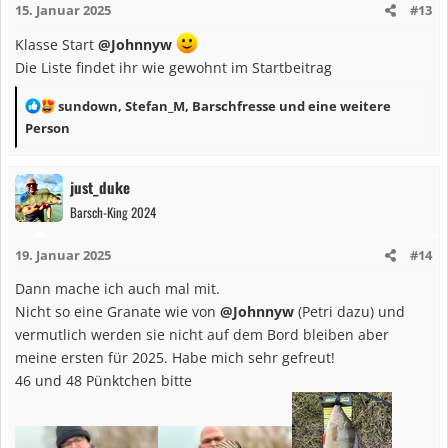
15. Januar 2025
#13
o
n
Klasse Start
@Johnnyw
e
Die Liste findet ihr wie gewohnt im Startbeitrag
n
:
R
sundown
,
Stefan_M
,
Barschfresse
und eine weitere
e
Person
a
k
just_duke
t
Barsch-King 2024
i
o
19. Januar 2025
#14
n
e
Dann mache ich auch mal mit.
n
Nicht so eine Granate wie von
@Johnnyw
(Petri dazu) und
:
vermutlich werden sie nicht auf dem Bord bleiben aber
meine ersten für 2025. Habe mich sehr gefreut!
46 und 48 Pünktchen bitte