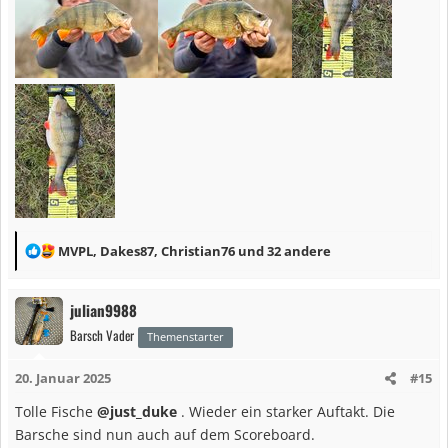
R
MVPL
,
Dakes87
,
Christian76
und 32 andere
e
a
julian9988
k
Barsch Vader
t
Themenstarter
i
20. Januar 2025
#15
o
n
Tolle Fische
@just_duke
. Wieder ein starker Auftakt. Die
e
Barsche sind nun auch auf dem Scoreboard.
n