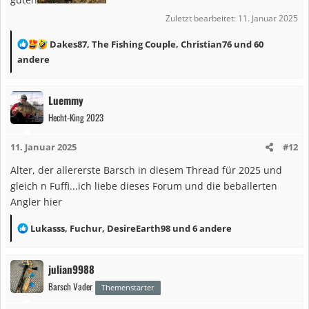
Zuletzt bearbeitet:
11. Januar 2025
R
Dakes87
,
The Fishing Couple
,
Christian76
und 60
e
andere
a
k
Luemmy
t
Hecht-King 2023
i
o
11. Januar 2025
#12
n
e
Alter, der allererste Barsch in diesem Thread für 2025 und
n
gleich n Fuffi...ich liebe dieses Forum und die beballerten
:
Angler hier
R
Lukasss
,
Fuchur
,
DesireEarth98
und 6 andere
e
a
julian9988
k
Barsch Vader
t
Themenstarter
i