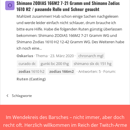
Shimano ZODIAS 166M2 7-21 Gramm und Shimano Zodias
O
1610 H2 / passende Rolle und Schnur gesucht
Mahlzeit zusammen! Hab schon einige Sachen nachgelesen
und werde leider einfach nicht schlauer, drum brauche ich
bitte eure Hilfe. Habe die folgenden Ruten günstig überlassen
bekommen: Shimano ZODIAS 166M2 7-21 Gramm WG und
Shimano Zodias 1610 H2 12-42 Gramm WG. Des Weiteren habe
ich noch eine...
Oskarius
Thema
23. März 2020
chronarch mgl
curado dc
gunki bc 200 thg
shimano slx dc 151 hg
zodias
1610 h2
zodias
166m2
Antworten: 5
Forum:
Ruten (Casting)
Schlagworte
Im Wendekreis des Barsches – nicht immer, aber doch
recht oft. Herzlich willkommen im Reich der Twitch-Arme