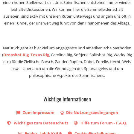
einen hohen Stellenwert ein. Ums Spinnfischen entstehen immer wieder
lebhafte Diskussionen. Wir können hier die Sammelleidenschaft
ausleben, sind aktiv mit unseren Ruten unterwegs und angeln uns oft in
einen Tunnel, der uns weit weg führt von den Phänomenen des Alltags.
Natürlich geht es hier viel um Angelgeräte und amerikanische Methoden
(
Dropshot-Rig
,
Texas-Rig
, Carolina-Rig, Softjerk, Splitshot-Rig, Wacky-Rig
etc.) für die Zielfische Barsch, Zander, Rapfen, Döbel, Forelle, Hecht, Wels
usw. – aber auch um die Grundlagen des Spinnangelns und um
philosophische Aspekte des Spinnfischens.
Wichtige Informationen
Zum Impressum
Die Nutzungsbedingungen
Wichtiges zum Datenschutz
Hilfe zum Forum - F.A.Q.
Fehler, Lob & Kritik
Cookie-Einstellungen