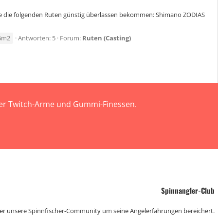
Habe die folgenden Ruten günstig überlassen bekommen: Shimano ZODIAS
6m2
Antworten: 5
Forum:
Ruten (Casting)
 der Twitch-Arme und Gummi-Finessen.
Spinnangler-Club
der unsere Spinnfischer-Community um seine Angelerfahrungen bereichert.