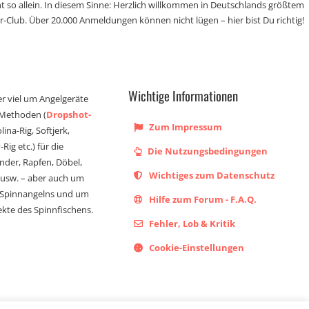
t so allein. In diesem Sinne: Herzlich willkommen in Deutschlands größtem
r-Club. Über 20.000 Anmeldungen können nicht lügen – hier bist Du richtig!
Wichtige Informationen
er viel um Angelgeräte
 Methoden (
Dropshot-
Zum Impressum
olina-Rig, Softjerk,
Rig etc.) für die
Die Nutzungsbedingungen
ander, Rapfen, Döbel,
Wichtiges zum Datenschutz
s usw. – aber auch um
 Spinnangelns und um
Hilfe zum Forum - F.A.Q.
kte des Spinnfischens.
Fehler, Lob & Kritik
Cookie-Einstellungen