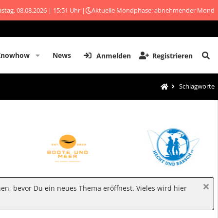
stag, 08.08.2026 | 15:51 Uhr |
Aktuelle Mondphase: abnehmender Mond
Knowhow
News
Anmelden
Registrieren
Schlagworte
hen, bevor Du ein neues Thema eröffnest. Vieles wird hier