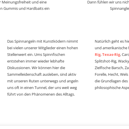
r Meinungsfreiheit und eine
Dann fühlen wir uns nich
von Gummis und Hardbaits ein
Spinnangle
Das Spinnangeln mit Kunstködern nimmt
Natürlich geht es hi
bei vielen unserer Mitglieder einen hohen
und amerikanische
Stellenwert ein. Ums Spinnfischen
Rig
,
Texas-Rig
, Car
entstehen immer wieder lebhafte
Splitshot-Rig, Wacky-
Diskussionen. Wir können hier die
Zielfische Barsch, Z
Sammelleidenschaft ausleben, sind aktiv
Forelle, Hecht, Wel
mit unseren Ruten unterwegs und angeln
die Grundlagen des
uns oft in einen Tunnel, der uns weit weg
philosophische Aspe
führt von den Phänomenen des Alltags.