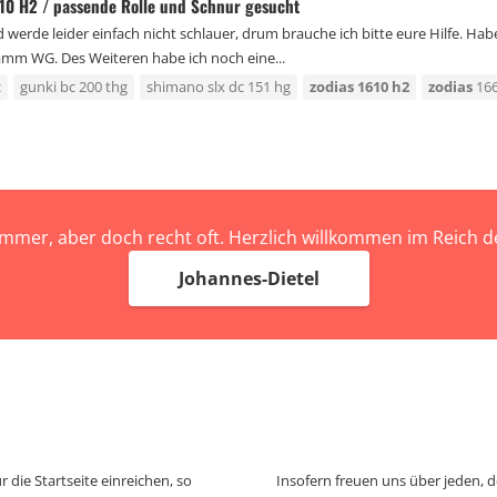
0 H2 / passende Rolle und Schnur gesucht
werde leider einfach nicht schlauer, drum brauche ich bitte eure Hilfe. 
m WG. Des Weiteren habe ich noch eine...
c
gunki bc 200 thg
shimano slx dc 151 hg
zodias
1610
h2
zodias
16
immer, aber doch recht oft. Herzlich willkommen im Reich
Johannes-Dietel
 die Startseite einreichen, so
Insofern freuen uns über jeden, 