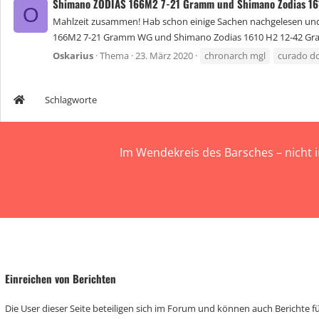
Shimano ZODIAS 166M2 7-21 Gramm und Shimano Zodias 161
O
Mahlzeit zusammen! Hab schon einige Sachen nachgelesen und 
166M2 7-21 Gramm WG und Shimano Zodias 1610 H2 12-42 Gram
Oskarius
Thema
23. März 2020
chronarch mgl
curado d
Schlagworte
Im Wendekreis des Barsches – nicht 
Einreichen von Berichten
Die User dieser Seite beteiligen sich im Forum und können auch Berichte für