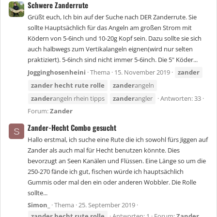
Schwere Zanderrute
Grüßt euch, Ich bin auf der Suche nach DER Zanderrute. Sie
sollte Hauptsächlich für das Angeln am großen Strom mit
Ködern von 5-6inch und 10-20g Kopf sein. Dazu sollte sie sich
auch halbwegs zum Vertikalangeln eignen(wird nur selten
praktiziert). 5-6inch sind nicht immer 5-6inch. Die 5" Köder...
Jogginghosenheini
Thema
15. November 2019
zander
zander
hecht
rute
rolle
zander
angeln
zander
angeln rhein tipps
zander
angler
Antworten: 33
Forum:
Zander
Zander-Hecht Combo gesucht
S
Hallo erstmal, ich suche eine Rute die ich sowohl fürs Jiggen auf
Zander als auch mal für Hecht benutzen könnte. Dies
bevorzugt an Seen Kanälen und Flüssen. Eine Länge so um die
250-270 fände ich gut, fischen würde ich hauptsächlich
Gummis oder mal den ein oder anderen Wobbler. Die Rolle
sollte...
Simon_
Thema
25. September 2019
zander
hecht
rute
rolle
Antworten: 1
Forum:
Zander