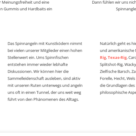
r Meinungsfreiheit und eine
Dann fühlen wir uns nich
von Gummis und Hardbaits ein
Spinnangle
Das Spinnangeln mit Kunstködern nimmt
Natürlich geht es hi
bei vielen unserer Mitglieder einen hohen
und amerikanische
Stellenwert ein. Ums Spinnfischen
Rig
,
Texas-Rig
, Car
entstehen immer wieder lebhafte
Splitshot-Rig, Wacky-
Diskussionen. Wir können hier die
Zielfische Barsch, Z
Sammelleidenschaft ausleben, sind aktiv
Forelle, Hecht, Wel
mit unseren Ruten unterwegs und angeln
die Grundlagen des
uns oft in einen Tunnel, der uns weit weg
philosophische Aspe
führt von den Phänomenen des Alltags.