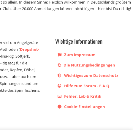
t so allein. In diesem Sinne: Herzlich willkommen in Deutschlands größtem
r-Club. Über 20.000 Anmeldungen können nicht lügen – hier bist Du richtig!
Wichtige Informationen
er viel um Angelgeräte
 Methoden (
Dropshot-
Zum Impressum
olina-Rig, Softjerk,
Rig etc.) für die
Die Nutzungsbedingungen
ander, Rapfen, Döbel,
Wichtiges zum Datenschutz
s usw. – aber auch um
 Spinnangelns und um
Hilfe zum Forum - F.A.Q.
kte des Spinnfischens.
Fehler, Lob & Kritik
Cookie-Einstellungen