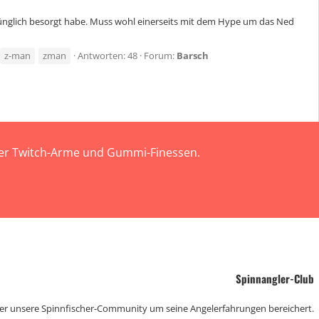
sprünglich besorgt habe. Muss wohl einerseits mit dem Hype um das Ned
z-man
zman
Antworten: 48
Forum:
Barsch
 der Twitch-Arme und Gummi-Finessen.
Spinnangler-Club
der unsere Spinnfischer-Community um seine Angelerfahrungen bereichert.