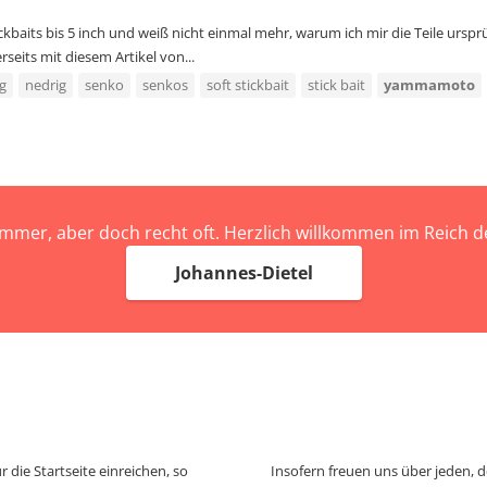
ickbaits bis 5 inch und weiß nicht einmal mehr, warum ich mir die Teile ur
seits mit diesem Artikel von...
ig
nedrig
senko
senkos
soft stickbait
stick bait
yammamoto
immer, aber doch recht oft. Herzlich willkommen im Reich
Johannes-Dietel
 die Startseite einreichen, so
Insofern freuen uns über jeden, 