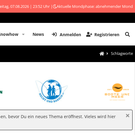
eitag, 07.08.2026 | 23:52 Uhr |
Aktuelle Mondphase: abnehmender Mond
Knowhow
News
Anmelden
Registrieren
Schlagworte
hen, bevor Du ein neues Thema eröffnest. Vieles wird hier