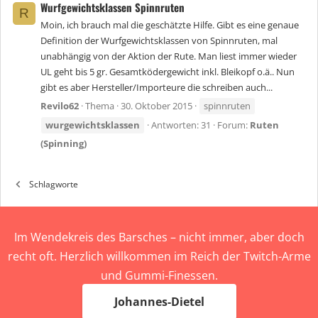
Wurfgewichtsklassen Spinnruten
R
Moin, ich brauch mal die geschätzte Hilfe. Gibt es eine genaue
Definition der Wurfgewichtsklassen von Spinnruten, mal
unabhängig von der Aktion der Rute. Man liest immer wieder
UL geht bis 5 gr. Gesamtködergewicht inkl. Bleikopf o.ä.. Nun
gibt es aber Hersteller/Importeure die schreiben auch...
Revilo62
Thema
30. Oktober 2015
spinnruten
wurgewichtsklassen
Antworten: 31
Forum:
Ruten
(Spinning)
Schlagworte
Im Wendekreis des Barsches – nicht immer, aber doch
recht oft. Herzlich willkommen im Reich der Twitch-Arme
und Gummi-Finessen.
Johannes-Dietel