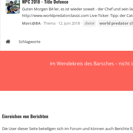
WPC 2018 - Title Defence
Guten Morgen BA'ler, es ist wieder soweit - der Chef und sein 
http://www.worldpredatorclassic.com Live-Ticker: Tipp: der Catch
Marc@BA
Thema
12. Juni 2018
dietel
world
predator
cl
Schlagworte
Im Wendekreis des Barsches – nicht 
Einreichen von Berichten
Die User dieser Seite beteiligen sich im Forum und können auch Berichte für