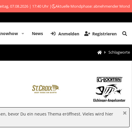
eitag, 07.08.2026 | 17:40 Uhr |
Aktuelle Mondphase: abnehmender Mond
Knowhow
News
Anmelden
Registrieren
Schlagworte
hen, bevor Du ein neues Thema eröffnest. Vieles wird hier