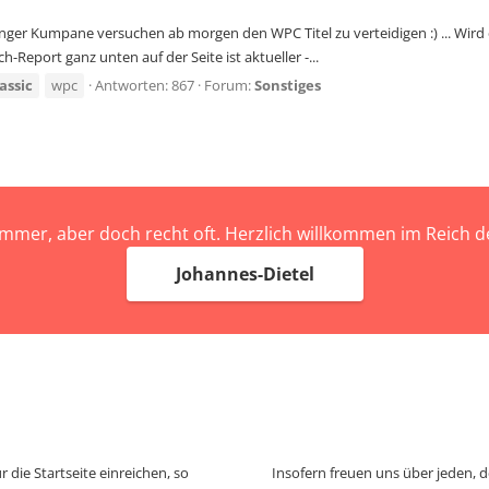
langer Kumpane versuchen ab morgen den WPC Titel zu verteidigen :) ... Wird 
-Report ganz unten auf der Seite ist aktueller -...
assic
wpc
Antworten: 867
Forum:
Sonstiges
immer, aber doch recht oft. Herzlich willkommen im Reich
Johannes-Dietel
 die Startseite einreichen, so
Insofern freuen uns über jeden, 