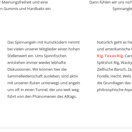
r Meinungsfreiheit und eine
Dann fühlen wir uns nich
von Gummis und Hardbaits ein
Spinnangle
Das Spinnangeln mit Kunstködern nimmt
Natürlich geht es hi
bei vielen unserer Mitglieder einen hohen
und amerikanische
Stellenwert ein. Ums Spinnfischen
Rig
,
Texas-Rig
, Car
entstehen immer wieder lebhafte
Splitshot-Rig, Wacky-
Diskussionen. Wir können hier die
Zielfische Barsch, Z
Sammelleidenschaft ausleben, sind aktiv
Forelle, Hecht, Wel
mit unseren Ruten unterwegs und angeln
die Grundlagen des
uns oft in einen Tunnel, der uns weit weg
philosophische Aspe
führt von den Phänomenen des Alltags.