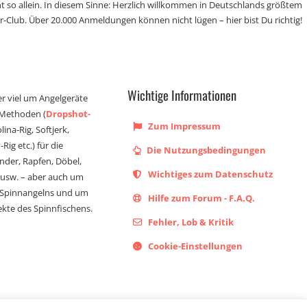
t so allein. In diesem Sinne: Herzlich willkommen in Deutschlands größtem
r-Club. Über 20.000 Anmeldungen können nicht lügen – hier bist Du richtig!
Wichtige Informationen
er viel um Angelgeräte
 Methoden (
Dropshot-
Zum Impressum
olina-Rig, Softjerk,
Rig etc.) für die
Die Nutzungsbedingungen
ander, Rapfen, Döbel,
Wichtiges zum Datenschutz
s usw. – aber auch um
 Spinnangelns und um
Hilfe zum Forum - F.A.Q.
kte des Spinnfischens.
Fehler, Lob & Kritik
Cookie-Einstellungen