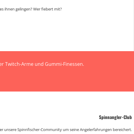
es ihnen gelingen? Wer fiebert mit?
 der Twitch-Arme und Gummi-Finessen.
Spinnangler-Club
der unsere Spinnfischer-Community um seine Angelerfahrungen bereichert.