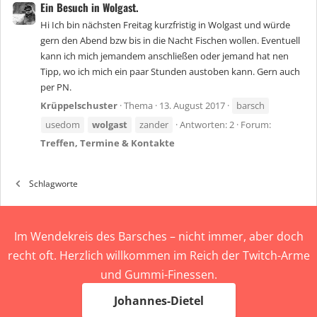
Ein Besuch in Wolgast.
Hi Ich bin nächsten Freitag kurzfristig in Wolgast und würde
gern den Abend bzw bis in die Nacht Fischen wollen. Eventuell
kann ich mich jemandem anschließen oder jemand hat nen
Tipp, wo ich mich ein paar Stunden austoben kann. Gern auch
per PN.
Krüppelschuster
Thema
13. August 2017
barsch
usedom
wolgast
zander
Antworten: 2
Forum:
Treffen, Termine & Kontakte
Schlagworte
Im Wendekreis des Barsches – nicht immer, aber doch
recht oft. Herzlich willkommen im Reich der Twitch-Arme
und Gummi-Finessen.
Johannes-Dietel