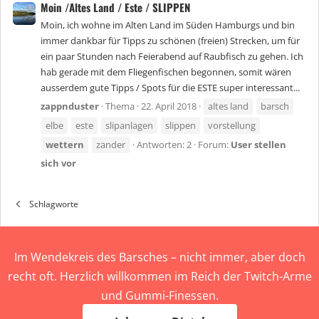
Moin /Altes Land / Este / SLIPPEN
Moin, ich wohne im Alten Land im Süden Hamburgs und bin
immer dankbar für Tipps zu schönen (freien) Strecken, um für
ein paar Stunden nach Feierabend auf Raubfisch zu gehen. Ich
hab gerade mit dem Fliegenfischen begonnen, somit wären
ausserdem gute Tipps / Spots für die ESTE super interessant...
zappnduster
Thema
22. April 2018
altes land
barsch
elbe
este
slipanlagen
slippen
vorstellung
wettern
zander
Antworten: 2
Forum:
User stellen
sich vor
Schlagworte
Im Wendekreis des Barsches – nicht immer, aber doch
recht oft. Herzlich willkommen im Reich der Twitch-Arme
und Gummi-Finessen.