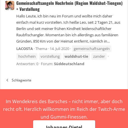
Gemeinschaftsangeln Hochrhein (Region Waldshut-Tiengen)
+ Vorstellung
Hallo Leute, ich bin neu im Forum und wollte mich daher
einfach mal kurz vorstellen. Ich heiße Leo, seit 2 Tagen 21, aus
Berlin und seit meiner frühen Kindheit leidenschaftlicher
Raubfischangler. Momentan bin ich allerdings aus familiären
Gründen, 850 Km von der Heimat entfernt, nämlich in...
LACOSTA
Thema
14. Juli 2020
gemeinschaftsangeln
hochrhein
vorstellung
waldshut-tie
zander
Antworten: 0
Forum:
Süddeutschland
Schlagworte
Im Wendekreis des Barsches – nicht immer, aber doch
recht oft. Herzlich willkommen im Reich der Twitch-Arme
und Gummi-Finessen.
Johannes-Dietel