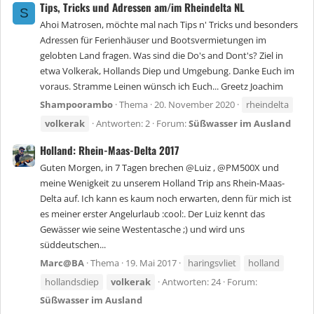
Tips, Tricks und Adressen am/im Rheindelta NL
S
Ahoi Matrosen, möchte mal nach Tips n' Tricks und besonders
Adressen für Ferienhäuser und Bootsvermietungen im
gelobten Land fragen. Was sind die Do's and Dont's? Ziel in
etwa Volkerak, Hollands Diep und Umgebung. Danke Euch im
voraus. Stramme Leinen wünsch ich Euch... Greetz Joachim
Shampoorambo
Thema
20. November 2020
rheindelta
volkerak
Antworten: 2
Forum:
Süßwasser im Ausland
Holland: Rhein-Maas-Delta 2017
Guten Morgen, in 7 Tagen brechen @Luiz , @PM500X und
meine Wenigkeit zu unserem Holland Trip ans Rhein-Maas-
Delta auf. Ich kann es kaum noch erwarten, denn für mich ist
es meiner erster Angelurlaub :cool:. Der Luiz kennt das
Gewässer wie seine Westentasche ;) und wird uns
süddeutschen...
Marc@BA
Thema
19. Mai 2017
haringsvliet
holland
hollandsdiep
volkerak
Antworten: 24
Forum:
Süßwasser im Ausland