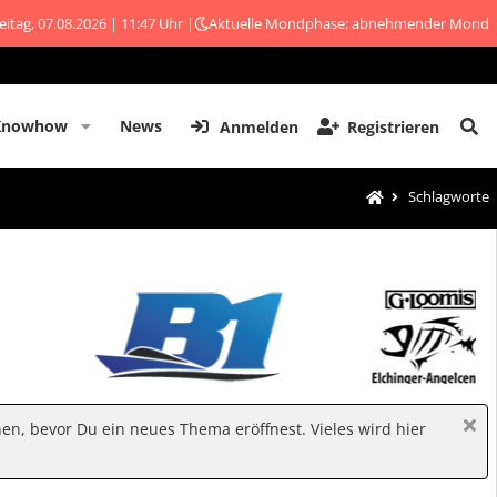
eitag, 07.08.2026 | 11:47 Uhr |
Aktuelle Mondphase: abnehmender Mond
Knowhow
News
Anmelden
Registrieren
Schlagworte
hen, bevor Du ein neues Thema eröffnest. Vieles wird hier