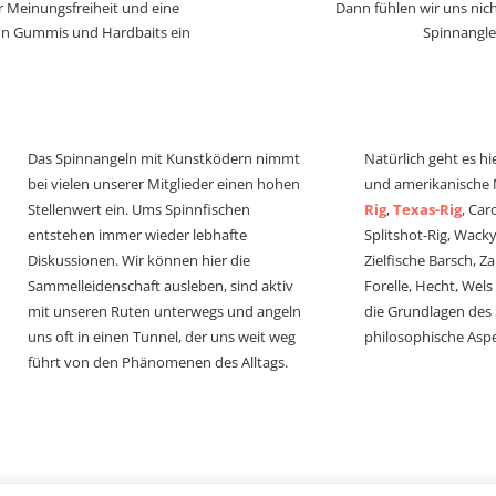
r Meinungsfreiheit und eine
Dann fühlen wir uns nich
von Gummis und Hardbaits ein
Spinnangle
Das Spinnangeln mit Kunstködern nimmt
Natürlich geht es hi
bei vielen unserer Mitglieder einen hohen
und amerikanische
Stellenwert ein. Ums Spinnfischen
Rig
,
Texas-Rig
, Car
entstehen immer wieder lebhafte
Splitshot-Rig, Wacky-
Diskussionen. Wir können hier die
Zielfische Barsch, Z
Sammelleidenschaft ausleben, sind aktiv
Forelle, Hecht, Wel
mit unseren Ruten unterwegs und angeln
die Grundlagen des
uns oft in einen Tunnel, der uns weit weg
philosophische Aspe
führt von den Phänomenen des Alltags.