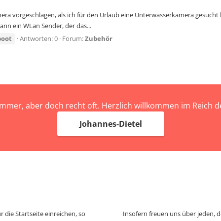
 vorgeschlagen, als ich für den Urlaub eine Unterwasserkamera gesucht hab
ann ein WLan Sender, der das...
boot
Antworten: 0
Forum:
Zubehör
immer, aber doch recht oft. Herzlich willkommen im Reich
Johannes-Dietel
 die Startseite einreichen, so
Insofern freuen uns über jeden, 