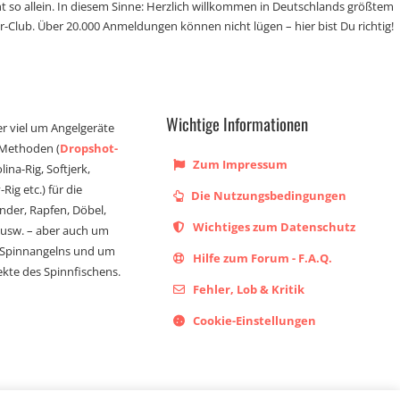
t so allein. In diesem Sinne: Herzlich willkommen in Deutschlands größtem
r-Club. Über 20.000 Anmeldungen können nicht lügen – hier bist Du richtig!
Wichtige Informationen
er viel um Angelgeräte
 Methoden (
Dropshot-
Zum Impressum
olina-Rig, Softjerk,
Rig etc.) für die
Die Nutzungsbedingungen
ander, Rapfen, Döbel,
Wichtiges zum Datenschutz
s usw. – aber auch um
 Spinnangelns und um
Hilfe zum Forum - F.A.Q.
kte des Spinnfischens.
Fehler, Lob & Kritik
Cookie-Einstellungen