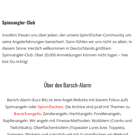
Spinnangler-Club
Insofern freuen uns über jeden, der unsere Spinnfischer-Community um
seine Angelerfahrungen bereichert. Dann fühlen wir uns nicht so allein. In
diesem Sinne: Herzlich willkommen in Deutschlands größtem
Spinnangler-Club. Über 20.000 Anmeldungen können nicht lügen – hier
bist Du richtig!
Über den Barsch-Alarm
Barsch-Alarm (kurz BA) ist eine Angel-Website mit klarem Fokus aufs
Spinnangeln oder
Spinnfischen
. Die Archive sind prall mit Themen zu
Barschangeln
, Zanderangeln, Hechtangeln, Forellenangeln,
Rapfenangeln. Wir angeln mit Finesse-Methoden, Wobblern (Cranks und
Twitchbaits), Oberflächenködern (Topwater Lures bzw. Toppies),
Spinnern, Blinkern und natürlich viel mit Gummifischen am Bleikopf