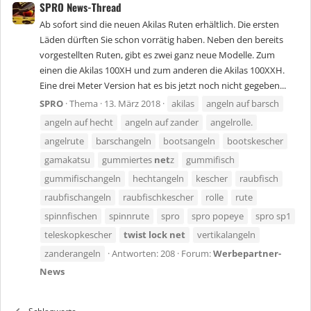
SPRO News-Thread
Ab sofort sind die neuen Akilas Ruten erhältlich. Die ersten
Läden dürften Sie schon vorrätig haben. Neben den bereits
vorgestellten Ruten, gibt es zwei ganz neue Modelle. Zum
einen die Akilas 100XH und zum anderen die Akilas 100XXH.
Eine drei Meter Version hat es bis jetzt noch nicht gegeben...
SPRO
Thema
13. März 2018
akilas
angeln auf barsch
angeln auf hecht
angeln auf zander
angelrolle.
angelrute
barschangeln
bootsangeln
bootskescher
gamakatsu
gummiertes
net
z
gummifisch
gummifischangeln
hechtangeln
kescher
raubfisch
raubfischangeln
raubfischkescher
rolle
rute
spinnfischen
spinnrute
spro
spro popeye
spro sp1
teleskopkescher
twist
lock
net
vertikalangeln
zanderangeln
Antworten: 208
Forum:
Werbepartner-
News