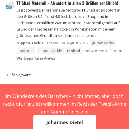
TT Shad Motoroil - Ab sofort in allen 3 Größen erhältlich!
Es ist soweit! Der brandneue Motoroil TT Shad ist ab sofort in
den Größen 3.2, 4 und 4.8 Inch bei uns im Shop und im
Fachhandel erhältlich! Warum Motoroil? Motoroil gehört auf
Grund der Fluoreszenzfähigkeit in Kombination mit einem
grünbraunen Grundton seit Jahren zu einer der...
Nippon-Tackle
Thema
24. August 2015
gummiköder
motoroil
nippon-tackle
tt
shad
Antworten: 0
Forum:
Werbepartner-News
Schlagworte
Im Wendekreis des Barsches – nicht immer, aber doch
recht oft. Herzlich willkommen im Reich der Twitch-Arme
und Gummi-Finessen.
Johannes-Dietel