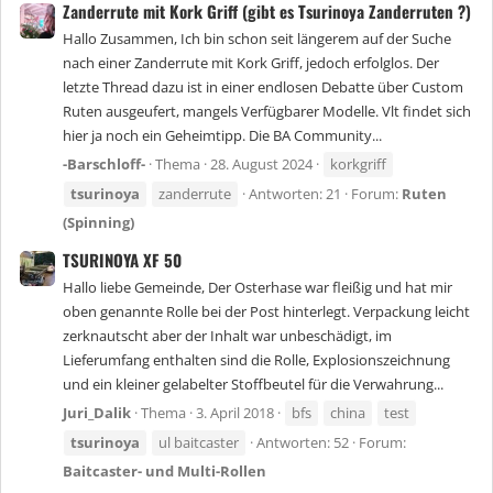
Zanderrute mit Kork Griff (gibt es Tsurinoya Zanderruten ?)
Hallo Zusammen, Ich bin schon seit längerem auf der Suche
nach einer Zanderrute mit Kork Griff, jedoch erfolglos. Der
letzte Thread dazu ist in einer endlosen Debatte über Custom
Ruten ausgeufert, mangels Verfügbarer Modelle. Vlt findet sich
hier ja noch ein Geheimtipp. Die BA Community...
-Barschloff-
Thema
28. August 2024
korkgriff
tsurinoya
zanderrute
Antworten: 21
Forum:
Ruten
(Spinning)
TSURINOYA XF 50
Hallo liebe Gemeinde, Der Osterhase war fleißig und hat mir
oben genannte Rolle bei der Post hinterlegt. Verpackung leicht
zerknautscht aber der Inhalt war unbeschädigt, im
Lieferumfang enthalten sind die Rolle, Explosionszeichnung
und ein kleiner gelabelter Stoffbeutel für die Verwahrung...
Juri_Dalik
Thema
3. April 2018
bfs
china
test
tsurinoya
ul baitcaster
Antworten: 52
Forum:
Baitcaster- und Multi-Rollen