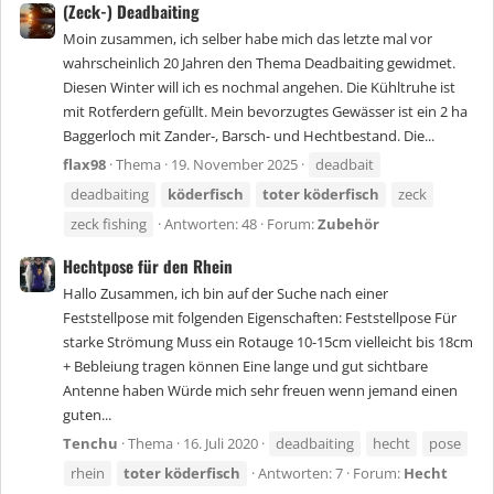
(Zeck-) Deadbaiting
Moin zusammen, ich selber habe mich das letzte mal vor
wahrscheinlich 20 Jahren den Thema Deadbaiting gewidmet.
Diesen Winter will ich es nochmal angehen. Die Kühltruhe ist
mit Rotferdern gefüllt. Mein bevorzugtes Gewässer ist ein 2 ha
Baggerloch mit Zander-, Barsch- und Hechtbestand. Die...
flax98
Thema
19. November 2025
deadbait
deadbaiting
köderfisch
toter
köderfisch
zeck
zeck fishing
Antworten: 48
Forum:
Zubehör
Hechtpose für den Rhein
Hallo Zusammen, ich bin auf der Suche nach einer
Feststellpose mit folgenden Eigenschaften: Feststellpose Für
starke Strömung Muss ein Rotauge 10-15cm vielleicht bis 18cm
+ Bebleiung tragen können Eine lange und gut sichtbare
Antenne haben Würde mich sehr freuen wenn jemand einen
guten...
Tenchu
Thema
16. Juli 2020
deadbaiting
hecht
pose
rhein
toter
köderfisch
Antworten: 7
Forum:
Hecht