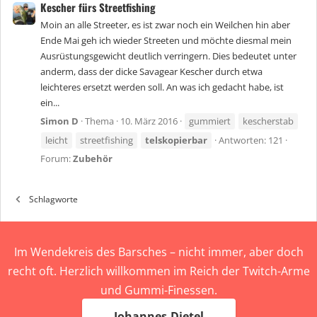
Kescher fürs Streetfishing
Moin an alle Streeter, es ist zwar noch ein Weilchen hin aber
Ende Mai geh ich wieder Streeten und möchte diesmal mein
Ausrüstungsgewicht deutlich verringern. Dies bedeutet unter
anderm, dass der dicke Savagear Kescher durch etwa
leichteres ersetzt werden soll. An was ich gedacht habe, ist
ein...
Simon D
Thema
10. März 2016
gummiert
kescherstab
leicht
streetfishing
telskopierbar
Antworten: 121
Forum:
Zubehör
Schlagworte
Im Wendekreis des Barsches – nicht immer, aber doch
recht oft. Herzlich willkommen im Reich der Twitch-Arme
und Gummi-Finessen.
Johannes-Dietel