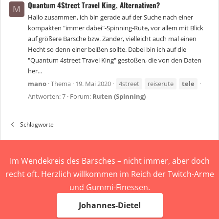
Quantum 4Street Travel King, Alternativen?
M
Hallo zusammen, ich bin gerade auf der Suche nach einer
kompakten "immer dabei"-Spinning-Rute, vor allem mit Blick
auf größere Barsche bzw. Zander, vielleicht auch mal einen
Hecht so denn einer beißen sollte. Dabei bin ich auf die
"Quantum 4street Travel King" gestoßen, die von den Daten
her...
mano
Thema
19. Mai 2020
4street
reiserute
tele
Antworten: 7
Forum:
Ruten (Spinning)
Schlagworte
Im Wendekreis des Barsches – nicht immer, aber doch
recht oft. Herzlich willkommen im Reich der Twitch-Arme
und Gummi-Finessen.
Johannes-Dietel