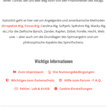
einen Tunnel, der uns weit weg führt von den Phänomenen des Alltags.
Natürlich geht es hier viel um Angelgeräte und amerikanische Methoden
(
Dropshot-Rig
,
Texas-Rig
, Carolina-Rig, Softjerk, Splitshot-Rig, Wacky-Rig
etc.) für die Zielfische Barsch, Zander, Rapfen, Döbel, Forelle, Hecht, Wels
usw. – aber auch um die Grundlagen des Spinnangelns und um
philosophische Aspekte des Spinnfischens.
Wichtige Informationen
Zum Impressum
Die Nutzungsbedingungen
Wichtiges zum Datenschutz
Hilfe zum Forum - F.A.Q.
Fehler, Lob & Kritik
Cookie-Einstellungen