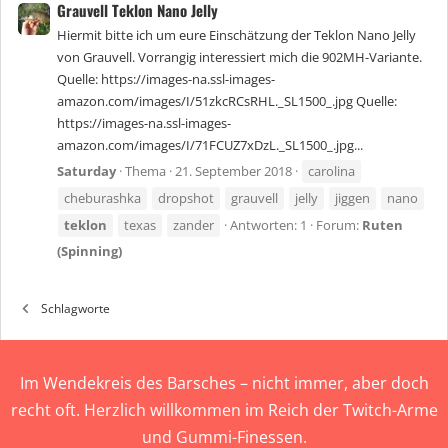
Grauvell Teklon Nano Jelly
Hiermit bitte ich um eure Einschätzung der Teklon Nano Jelly
von Grauvell. Vorrangig interessiert mich die 902MH-Variante.
Quelle: https://images-na.ssl-images-
amazon.com/images/I/51zkcRCsRHL._SL1500_.jpg Quelle:
https://images-na.ssl-images-
amazon.com/images/I/71FCUZ7xDzL._SL1500_.jpg...
Saturday
Thema
21. September 2018
carolina
cheburashka
dropshot
grauvell
jelly
jiggen
nano
teklon
texas
zander
Antworten: 1
Forum:
Ruten
(Spinning)
Schlagworte
Im Wendekreis des Barsches – nicht immer, aber doch
recht oft. Herzlich willkommen im Reich der Twitch-Arme
und Gummi-Finessen.