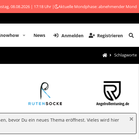
stag, 08.08.2026 | 17:18 Uhr |
Aktuelle Mondphase: abnehmender Mond
Knowhow
News
Anmelden
Registrieren
Schlagworte
hen, bevor Du ein neues Thema eröffnest. Vieles wird hier