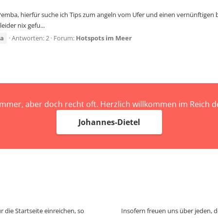
 Pemba, hierfür suche ich Tips zum angeln vom Ufer und einen vernünftigen bo
eider nix gefu...
ia
Antworten: 2
Forum:
Hotspots im Meer
immer, aber doch recht oft. Herzlich willkommen im Reich
Johannes-Dietel
 die Startseite einreichen, so
Insofern freuen uns über jeden, 