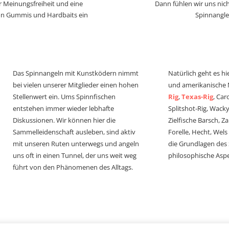
r Meinungsfreiheit und eine
Dann fühlen wir uns nich
von Gummis und Hardbaits ein
Spinnangle
Das Spinnangeln mit Kunstködern nimmt
Natürlich geht es hi
bei vielen unserer Mitglieder einen hohen
und amerikanische
Stellenwert ein. Ums Spinnfischen
Rig
,
Texas-Rig
, Car
entstehen immer wieder lebhafte
Splitshot-Rig, Wacky-
Diskussionen. Wir können hier die
Zielfische Barsch, Z
Sammelleidenschaft ausleben, sind aktiv
Forelle, Hecht, Wel
mit unseren Ruten unterwegs und angeln
die Grundlagen des
uns oft in einen Tunnel, der uns weit weg
philosophische Aspe
führt von den Phänomenen des Alltags.