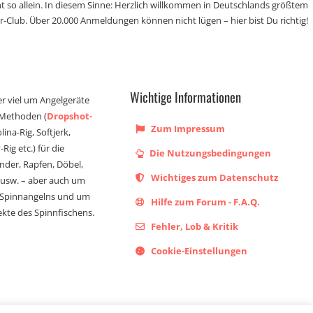
t so allein. In diesem Sinne: Herzlich willkommen in Deutschlands größtem
r-Club. Über 20.000 Anmeldungen können nicht lügen – hier bist Du richtig!
Wichtige Informationen
er viel um Angelgeräte
 Methoden (
Dropshot-
Zum Impressum
olina-Rig, Softjerk,
Rig etc.) für die
Die Nutzungsbedingungen
ander, Rapfen, Döbel,
Wichtiges zum Datenschutz
s usw. – aber auch um
 Spinnangelns und um
Hilfe zum Forum - F.A.Q.
kte des Spinnfischens.
Fehler, Lob & Kritik
Cookie-Einstellungen