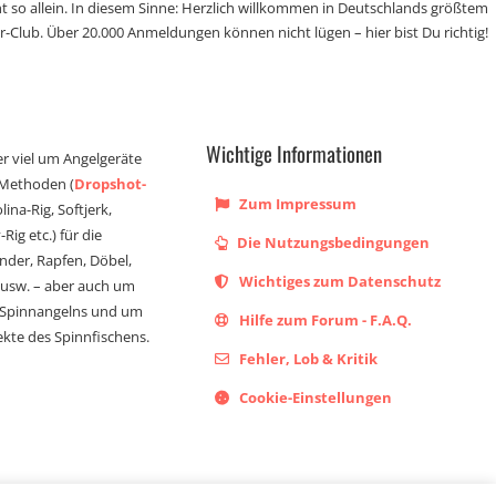
t so allein. In diesem Sinne: Herzlich willkommen in Deutschlands größtem
r-Club. Über 20.000 Anmeldungen können nicht lügen – hier bist Du richtig!
Wichtige Informationen
er viel um Angelgeräte
 Methoden (
Dropshot-
Zum Impressum
olina-Rig, Softjerk,
Rig etc.) für die
Die Nutzungsbedingungen
ander, Rapfen, Döbel,
Wichtiges zum Datenschutz
s usw. – aber auch um
 Spinnangelns und um
Hilfe zum Forum - F.A.Q.
kte des Spinnfischens.
Fehler, Lob & Kritik
Cookie-Einstellungen