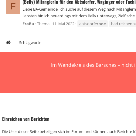
(Belly) MitanglerIn für den Abtsdorfer, Waginger oder Tac
F
Liebe BA-Gemeinde, ich suche auf diesem Weg nach Mitanglern 
liebsten bin ich neuerdings mit dem Belly unterwegs, Zielfische 
FraBu
Thema
11. Mai 2022
abtsdorfer
see
bad reichenha
Schlagworte
Im Wendekreis des Barsches – nicht 
Einreichen von Berichten
Die User dieser Seite beteiligen sich im Forum und können auch Berichte für