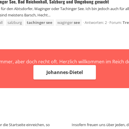
hinger See, Bad Reichenhall, Salzburg und Umgebung gesucht
für den Abtsdorfer, Waginger oder Tachinger See. Ich bin jedoch auch für 
sind meistens Barsch, Hecht...
ll
salzburg
tachinger
see
waginger
see
Antworten: 2
Forum:
Tre
immer, aber doch recht oft. Herzlich willkommen im Reich
Johannes-Dietel
 die Startseite einreichen, so
Insofern freuen uns über jeden, 