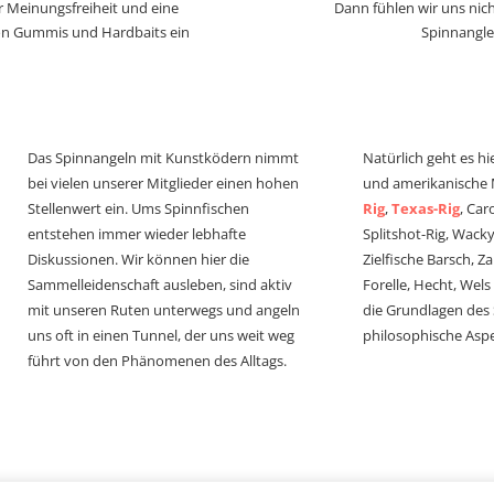
r Meinungsfreiheit und eine
Dann fühlen wir uns nich
von Gummis und Hardbaits ein
Spinnangle
Das Spinnangeln mit Kunstködern nimmt
Natürlich geht es hi
bei vielen unserer Mitglieder einen hohen
und amerikanische
Stellenwert ein. Ums Spinnfischen
Rig
,
Texas-Rig
, Car
entstehen immer wieder lebhafte
Splitshot-Rig, Wacky-
Diskussionen. Wir können hier die
Zielfische Barsch, Z
Sammelleidenschaft ausleben, sind aktiv
Forelle, Hecht, Wel
mit unseren Ruten unterwegs und angeln
die Grundlagen des
uns oft in einen Tunnel, der uns weit weg
philosophische Aspe
führt von den Phänomenen des Alltags.