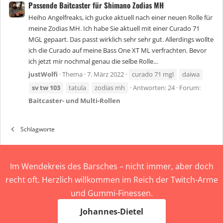
Passende Baitcaster für Shimano Zodias MH
Heiho Angelfreaks, ich gucke aktuell nach einer neuen Rolle für
meine Zodias MH. Ich habe Sie aktuell mit einer Curado 71
MGL gepaart. Das passt wirklich sehr sehr gut. Allerdings wollte
ich die Curado auf meine Bass One XT ML verfrachten. Bevor
ich jetzt mir nochmal genau die selbe Rolle...
justWolfi
Thema
7. März 2022
curado 71 mgl
daiwa
sv
tw
103
tatula
zodias mh
Antworten: 24
Forum:
Baitcaster- und Multi-Rollen
Schlagworte
Im Wendekreis des Barsches – nicht immer, aber doch
recht oft. Herzlich willkommen im Reich der Twitch-Arme
und Gummi-Finessen.
Johannes-Dietel