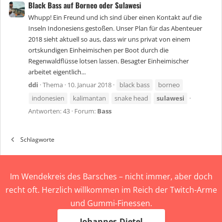
Black Bass auf Borneo oder Sulawesi
Whupp! Ein Freund und ich sind über einen Kontakt auf die
Inseln Indonesiens gestoßen. Unser Plan für das Abenteuer
2018 sieht aktuell so aus, dass wir uns privat von einem
ortskundigen Einheimischen per Boot durch die
Regenwaldflüsse lotsen lassen. Besagter Einheimischer
arbeitet eigentlich...
ddi
Thema
10. Januar 2018
black bass
borneo
indonesien
kalimantan
snake head
sulawesi
Antworten: 43
Forum:
Bass
Schlagworte
Im Wendekreis des Barsches – nicht immer, aber doch
recht oft. Herzlich willkommen im Reich der Twitch-Arme
und Gummi-Finessen.
Johannes-Dietel