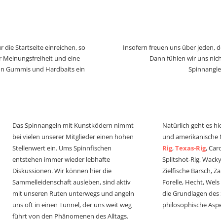
 die Startseite einreichen, so
Insofern freuen uns über jeden, 
r Meinungsfreiheit und eine
Dann fühlen wir uns nich
von Gummis und Hardbaits ein
Spinnangle
Das Spinnangeln mit Kunstködern nimmt
Natürlich geht es hi
bei vielen unserer Mitglieder einen hohen
und amerikanische
Stellenwert ein. Ums Spinnfischen
Rig
,
Texas-Rig
, Car
entstehen immer wieder lebhafte
Splitshot-Rig, Wacky-
Diskussionen. Wir können hier die
Zielfische Barsch, Z
Sammelleidenschaft ausleben, sind aktiv
Forelle, Hecht, Wel
mit unseren Ruten unterwegs und angeln
die Grundlagen des
uns oft in einen Tunnel, der uns weit weg
philosophische Aspe
führt von den Phänomenen des Alltags.