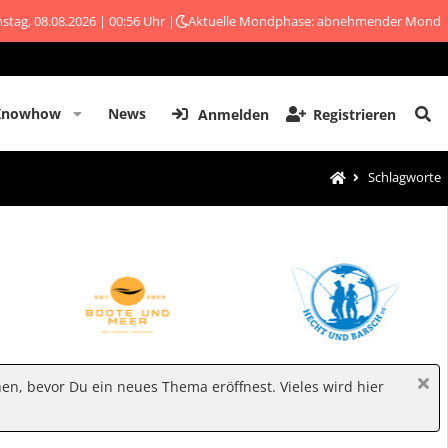
stag, 08.08.2026 | 00:56 Uhr |
Aktuelle Mondphase: abnehmender Mond
Knowhow
News
Anmelden
Registrieren
Schlagworte
hen, bevor Du ein neues Thema eröffnest. Vieles wird hier