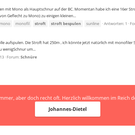
en mit Mono als Hauptschnur auf der BC. Momentan habe ich eine 16er Strof
on Geflecht zu Mono) zu einigen kleinen...
mono
monofil
stroft
stroft
bespulen
sunline
Antworten: 1
Fo
le aufspulen. Die Stroft hat 250m , ich könnte jetzt natürlich mit monofile
zu wenigSchnur um...
 13
Forum:
Schnüre
immer, aber doch recht oft. Herzlich willkommen im Reich
Johannes-Dietel