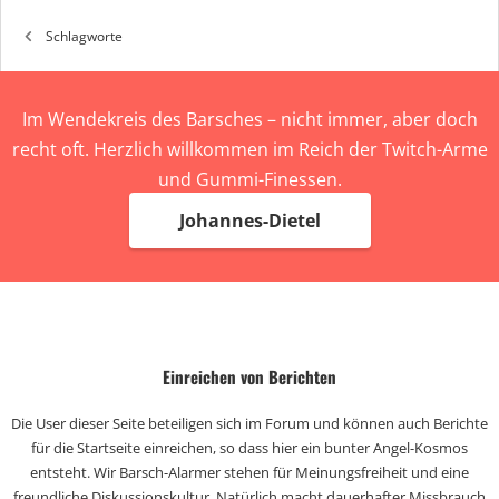
Schlagworte
Im Wendekreis des Barsches – nicht immer, aber doch
recht oft. Herzlich willkommen im Reich der Twitch-Arme
und Gummi-Finessen.
Johannes-Dietel
Einreichen von Berichten
Die User dieser Seite beteiligen sich im Forum und können auch Berichte
für die Startseite einreichen, so dass hier ein bunter Angel-Kosmos
entsteht. Wir Barsch-Alarmer stehen für Meinungsfreiheit und eine
freundliche Diskussionskultur. Natürlich macht dauerhafter Missbrauch