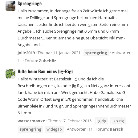
Sprengringe
Hallo zusammen, in der angelfreien Zeit würde ich gerne mal
meine Drillinge und Sprengringe bei meinen Hardbaits
tauschen. Leider finde ich bei den wenigsten Seiten eine mm-
Angabe.... Ich suche Sprengringe mit 0,5mm und 0,7mm
Durchmesser... Kennt jemand eine gute Übersicht inkl mm-
Angabe und...
Jolle2019
Thema
11. Januar 2021
sprengring
Antworten:
11
Forum:
Zubehör
Hilfe beim Bau eines Jig-Rigs
Hallo! Winterzeit ist Bastelzeit ...;) und da ich die
Beschreibungen des Jika oder Jig Rigs im Netz ganz interessant
fand, habe ich mich ans Werk gemacht. Habe Gamakatsu G-
Code Worm Offset Ewg in 5/0 genommen, handelsübliche
Birnenbleie in7 und 10 gr. und Sprengringe Innendurchmesser
6,1 mm...
wassermaxxe
Thema
7. Februar 2015
jig-rig
jiko-rig
sprengring
widegap
Antworten: 11
Forum:
Barsch