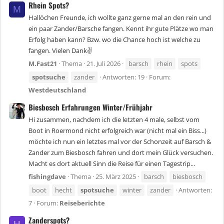
Rhein Spots?
M
Hallöchen Freunde, ich wollte ganz gerne mal an den rein und
ein paar Zander/Barsche fangen. Kennt ihr gute Plätze wo man
Erfolg haben kann? Bzw. wo die Chance hoch ist welche zu
fangen. Vielen Dank✌
M.Fast21
Thema
21. Juli 2026
barsch
rhein
spots
spotsuche
zander
Antworten: 19
Forum:
Westdeutschland
Biesbosch Erfahrungen Winter/Frühjahr
Hi zusammen, nachdem ich die letzten 4 male, selbst vom
Boot in Roermond nicht erfolgreich war (nicht mal ein Biss...)
möchte ich nun ein letztes mal vor der Schonzeit auf Barsch &
Zander zum Biesbosch fahren und dort mein Glück versuchen.
Macht es dort aktuell Sinn die Reise für einen Tagestrip...
fishingdave
Thema
25. März 2025
barsch
biesbosch
boot
hecht
spotsuche
winter
zander
Antworten:
7
Forum:
Reiseberichte
Zanderspots?