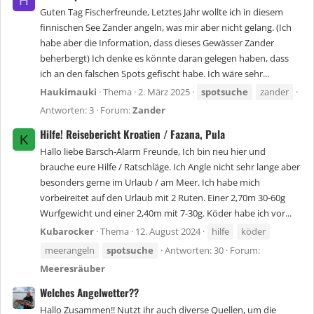
H
Guten Tag Fischerfreunde, Letztes Jahr wollte ich in diesem
finnischen See Zander angeln, was mir aber nicht gelang. (Ich
habe aber die Information, dass dieses Gewässer Zander
beherbergt) Ich denke es könnte daran gelegen haben, dass
ich an den falschen Spots gefischt habe. Ich wäre sehr...
Haukimauki
Thema
2. März 2025
spotsuche
zander
Antworten: 3
Forum:
Zander
Hilfe! Reisebericht Kroatien / Fazana, Pula
K
Hallo liebe Barsch-Alarm Freunde, Ich bin neu hier und
brauche eure Hilfe / Ratschläge. Ich Angle nicht sehr lange aber
besonders gerne im Urlaub / am Meer. Ich habe mich
vorbeireitet auf den Urlaub mit 2 Ruten. Einer 2,70m 30-60g
Wurfgewicht und einer 2,40m mit 7-30g. Köder habe ich vor...
Kubarocker
Thema
12. August 2024
hilfe
köder
meerangeln
spotsuche
Antworten: 30
Forum:
Meeresräuber
Welches Angelwetter??
Hallo Zusammen!! Nutzt ihr auch diverse Quellen, um die