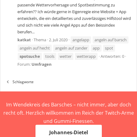
passende Wettervorhersage und Spotbestimmung zu
erfahren?? Ich würde gerne in Eigenregie eine Website + App
entwickeln, die ein detailliertes und zuverlässiges Hilfstool wird
und sich nicht wie viele Angel Apps auf den Beissindex
berufen...
katkat
Thema
2. Juli 2020
angelapp
angeln auf barsch
angeln auf hecht
angeln auf zander
app
spot
spotsuche
tools
wetter
wetterapp
Antworten: 0
Forum:
Umfragen
Schlagworte
Im Wendekreis des Barsches – nicht immer, aber doch
recht oft. Herzlich willkommen im Reich der Twitch-Arme
und Gummi-Finessen.
Johannes-Dietel