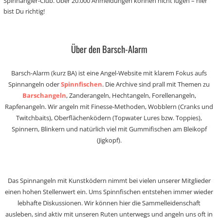
Spinnangler-Club. Über 20.000 Anmeldungen können nicht lügen – hier
bist Du richtig!
Über den Barsch-Alarm
Barsch-Alarm (kurz BA) ist eine Angel-Website mit klarem Fokus aufs
Spinnangeln oder
Spinnfischen
. Die Archive sind prall mit Themen zu
Barschangeln
, Zanderangeln, Hechtangeln, Forellenangeln,
Rapfenangeln. Wir angeln mit Finesse-Methoden, Wobblern (Cranks und
Twitchbaits), Oberflächenködern (Topwater Lures bzw. Toppies),
Spinnern, Blinkern und natürlich viel mit Gummifischen am Bleikopf
(Jigkopf).
Das Spinnangeln mit Kunstködern nimmt bei vielen unserer Mitglieder
einen hohen Stellenwert ein. Ums Spinnfischen entstehen immer wieder
lebhafte Diskussionen. Wir können hier die Sammelleidenschaft
ausleben, sind aktiv mit unseren Ruten unterwegs und angeln uns oft in