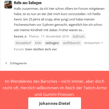
Hallo aus Solingen
Hallo zusammen, da ich hier schon öfters im Forum mitgelesen
habe, ist es nun an der Zeit mich kurz vorzustellen. Ich heiße
Kevin, bin 25 Jahre alt (naja, eher jung) und habe meinen
Fischereischein vor 3 Jahren gemacht, eigentlich bin ich schon
seit meiner Kindheit mit dabei. Früher waren es...
keave_o
Thema
11. November 2016
baltrum
düsseldorf
köln
solingen
wolfsbarsch
Antworten: 1
Forum:
User stellen sich vor
Schlagworte
Im Wendekreis des Barsches – nicht immer, aber doch
recht oft. Herzlich willkommen im Reich der Twitch-Arme
und Gummi-Finessen.
Johannes-Dietel