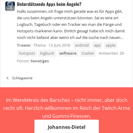
Unterstützende Apps beim Angeln?
Hallo zusammen, ich frage mich gerade was es für Apps gibt,
die uns beim Angeln unterstützen könnten. Sei es eine art
Logbuch, Tagebuch oder ein Tracker wo man die Fänge und
Hotspots markieren kann. Ehrlich gesagt habe ich mich damit
noch nicht befasst aber wenn ich auf die suche nach neuen...
Trawar
Thema
13. Juni 2018
android
app
apple
hotspots
logbuch
software
tracker
Antworten: 29
Forum:
Sonstiges
Schlagworte
Im Wendekreis des Barsches – nicht immer, aber doch
recht oft. Herzlich willkommen im Reich der Twitch-Arme
und Gummi-Finessen.
Johannes-Dietel