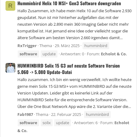
Humminbird Helix 10 MSI+ Gen3 Software downgraden
R
Hallo Zusammen, ich habe mein Helix 10 auf die Software 2.930
geupdatet. Nun ist mir hinterher aufgefallen das mit der
neusten Version ab 2.890 mein 360 Imaging Geber nicht mehr
kompatibel ist. Hat jemand eine Idee oder vielleicht sogar die
ältere Software am besten Version 2.660 irgendwo damit...
RxTrigger
Thema
29. März 2025
humminbird
software
update
Antworten: 0
Forum:
Echolot & Co.
HUMMINBIRD Solix 15 G3 auf neuste Software Version
5.060 -> 5.080 Update-Datei
Hallo zusammen. Ich bin ein wenig verzweifelt. Ich wollte heute
gerne mein Solix 15 G3 MSI+ vom HUMMINBIRD auf die neuste
Version Updaten. Leider gibt es keinerlei Link auf der
HUMMINBIRD Seite für die entsprechende Software Version.
Über die One Boat Network App wäre die 2. Variante über die...
Fab1987
Thema
22. Februar 2025
humminbird
software
solix
update
Antworten: 6
Forum:
Echolot
& Co.