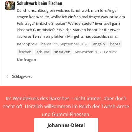
Schuhwerk beim Fischen
Da ich unschlüssig bin welches Schuhwerk man fürs Angel
tragen kann/sollte, wollte ich einfach mal fragen was ihr so am
Fuß tragt? Einfache Sneaker? Wanderstiefel? Eventuell ganz
klassisch Gummistiefel? Welche Marken könnt ihr für etwas
raureres Terrain empfehlen? Mir gehts hauptsächlich um...
Perchpro9
Thema
11. September 2020
angeln
boots
fischen
schuhe
sneaker
Antworten: 137
Forum:
Umfragen
Schlagworte
Im Wendekreis des Barsches – nicht immer, aber doch
recht oft. Herzlich willkommen im Reich der Twitch-Arme
und Gummi-Finessen.
Johannes-Dietel