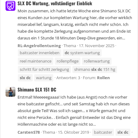
SLX DC Wartung, vollständiger Einblick
Moin zusammen, ich hatte letzte Woche eine Shimano SLX DC
eines Kunden zur kompletten Wartung hier, die vorher wirklich
miserabel lief, langsam, kratzig, einfach nicht mehr schön. Ich
habe die komplette Zerlegung aufgenommen und am Ende ist
daraus ein 1 Stunde 18 Minuten Deep-Dive geworden, ein...
RL-Angelrollentuning
Thema
17. November 2025
baitcaster innenleben
dc
system wartung
reel maintenance
rollenpflege
rollenwartung
schritt für schritt zerlegung
shimano
slx
dc
151 hg
slx
dc
wartung
Antworten: 3
Forum:
Rollen
Shimano SLX 151 DC
Erstmal! Meeeeegaaaa! Ich habe (aus Angst) noch nie vorher
eine baitcaster gefischt... und seit Samstag hab ich nun dieses
absolut geile Teil! Was soll ich sagen... x Würfe gemacht und
nicht eine Perücke.. . Einfach genial! Entweder ist das Ding eine
Höllenmaschine oder es ist lange nicht so...
CarstenS78
Thema
15. Oktober 2019
baitcaster
slx
dc