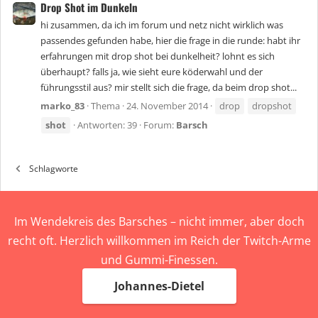
Drop Shot im Dunkeln
hi zusammen, da ich im forum und netz nicht wirklich was
passendes gefunden habe, hier die frage in die runde: habt ihr
erfahrungen mit drop shot bei dunkelheit? lohnt es sich
überhaupt? falls ja, wie sieht eure köderwahl und der
führungsstil aus? mir stellt sich die frage, da beim drop shot...
marko_83
Thema
24. November 2014
drop
dropshot
shot
Antworten: 39
Forum:
Barsch
Schlagworte
Im Wendekreis des Barsches – nicht immer, aber doch
recht oft. Herzlich willkommen im Reich der Twitch-Arme
und Gummi-Finessen.
Johannes-Dietel