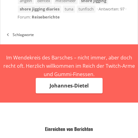
angeln
dentex
mittelmeer
shore
jigging
shore
jigging
diaries
tuna
tunfisch
Antworten: 97
Forum:
Reiseberichte
Schlagworte
Im Wendekreis des Barsches – nicht immer, aber doch
recht oft. Herzlich willkommen im Reich der Twitch-Arme
und Gummi-Finessen.
Johannes-Dietel
Einreichen von Berichten