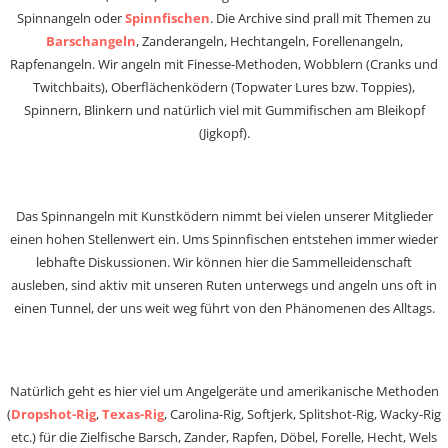
Spinnangeln oder
Spinnfischen
. Die Archive sind prall mit Themen zu
Barschangeln
, Zanderangeln, Hechtangeln, Forellenangeln,
Rapfenangeln. Wir angeln mit Finesse-Methoden, Wobblern (Cranks und
Twitchbaits), Oberflächenködern (Topwater Lures bzw. Toppies),
Spinnern, Blinkern und natürlich viel mit Gummifischen am Bleikopf
(Jigkopf).
Das Spinnangeln mit Kunstködern nimmt bei vielen unserer Mitglieder
einen hohen Stellenwert ein. Ums Spinnfischen entstehen immer wieder
lebhafte Diskussionen. Wir können hier die Sammelleidenschaft
ausleben, sind aktiv mit unseren Ruten unterwegs und angeln uns oft in
einen Tunnel, der uns weit weg führt von den Phänomenen des Alltags.
Natürlich geht es hier viel um Angelgeräte und amerikanische Methoden
(
Dropshot-Rig
,
Texas-Rig
, Carolina-Rig, Softjerk, Splitshot-Rig, Wacky-Rig
etc.) für die Zielfische Barsch, Zander, Rapfen, Döbel, Forelle, Hecht, Wels