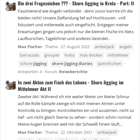
Die drei Fragezeichen ??? - Shore Jigging in Kreta - Part: II
Faszinierend wie Angeln verbindet - denn zuvor kannte ich die
beiden nicht! Unsere Zielfandung lief auf Hochtouren - voll
fokusiert und mitlerweile auch eingefischt. Entgegen meiner
Erwartungen gingen uns jedoch nur die kleinen Fische ins Netz.
Laufburschen, Tagelöhner und anderes Gesindel...
Max Fischer
Thema
27. August 2022
amberjack
angeln
barracuda
grouper
kreta
max docken
mittelmeer
schore
jigging
shore
jigging
diaries
spinnfischen
Antworten: 4
Forum:
Reiseberichte
In zwei Akten zum Fisch des Lebens - Shore Jigging im
Mittelmeer Akt II
Zweiter Akt: Während ich mir weiter Meter um Meter Schnur
auf die Rolle kämpfe zwinge ich mich meinen Atmen unter
Kontrolle zu bringen. Kontroliiertes ein und ausatmen, nicht zu
tief - um nicht gleich Sterne zu sehen - sondern schön normal.
Meine Augen brennen weil mir der Schweiß hinein läuft...
Max Fischer
Thema
22. Oktober 2021
amberjack