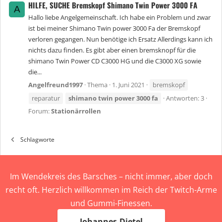
HILFE, SUCHE Bremskopf Shimano Twin Power 3000 FA
A
Hallo liebe Angelgemeinschaft. Ich habe ein Problem und zwar
ist bei meiner Shimano Twin power 3000 Fa der Bremskopf
verloren gegangen. Nun benötige ich Ersatz Allerdings kann ich
nichts dazu finden. Es gibt aber einen bremsknopf für die
shimano Twin Power CD C3000 HG und die C3000 XG sowie
die...
Angelfreund1997
Thema
1. Juni 2021
bremskopf
reparatur
shimano
twin
power
3000
fa
Antworten: 3
Forum:
Stationärrollen
Schlagworte
Im Wendekreis des Barsches – nicht immer, aber doch
recht oft. Herzlich willkommen im Reich der Twitch-Arme
und Gummi-Finessen.
Johannes-Dietel