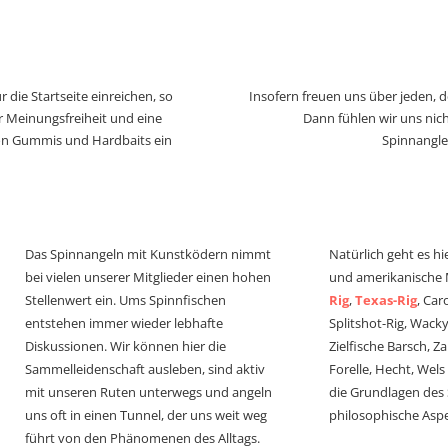
 die Startseite einreichen, so
Insofern freuen uns über jeden, 
r Meinungsfreiheit und eine
Dann fühlen wir uns nich
von Gummis und Hardbaits ein
Spinnangle
Das Spinnangeln mit Kunstködern nimmt
Natürlich geht es hi
bei vielen unserer Mitglieder einen hohen
und amerikanische
Stellenwert ein. Ums Spinnfischen
Rig
,
Texas-Rig
, Car
entstehen immer wieder lebhafte
Splitshot-Rig, Wacky-
Diskussionen. Wir können hier die
Zielfische Barsch, Z
Sammelleidenschaft ausleben, sind aktiv
Forelle, Hecht, Wel
mit unseren Ruten unterwegs und angeln
die Grundlagen des
uns oft in einen Tunnel, der uns weit weg
philosophische Aspe
führt von den Phänomenen des Alltags.