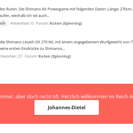
en Ruten. Die Shimano AX Powergame mit folgenden Daten: Länge: 270cm, Tra
ufen, weshalb ich sie auch...
ath
Antworten: 0
Forum:
Ruten (Spinning)
 die Shimano Lesath DX 270 ML mit einem angegebenem Wurfgewicht von 7-21
eine ersten Eindrücke zu Shimanos...
ntworten: 27
Forum:
Ruten (Spinning)
immer, aber doch recht oft. Herzlich willkommen im Reich
Johannes-Dietel