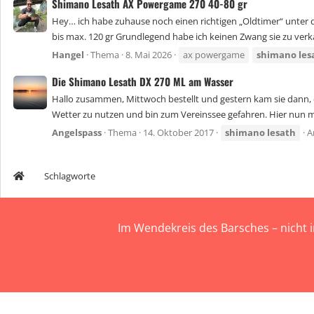
Shimano Lesath AX Powergame 270 40-80 gr
Hey… ich habe zuhause noch einen richtigen „Oldtimer“ unter d
bis max. 120 gr Grundlegend habe ich keinen Zwang sie zu verka
Hangel
Thema
8. Mai 2026
ax powergame
shimano
les
Die Shimano Lesath DX 270 ML am Wasser
Hallo zusammen, Mittwoch bestellt und gestern kam sie dann,
Wetter zu nutzen und bin zum Vereinssee gefahren. Hier nun m
Angelspass
Thema
14. Oktober 2017
shimano
lesath
A
Schlagworte
Im Wendekreis des Barsches – nicht 