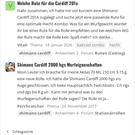
Welche Rute für die Cardiff 201a
V
Hallo zusammen, ich habe mir vor kurzem eine Shimano
Cardiff 201A zugelegt und suche jetzt eine passende Rute für
eine optimale Hecht-Kombo. Was für ein Wurfgewicht würdet
ihr bei einer Rute für die Rolle empfehlen und bei welchem WG
der Rute macht die Rolle kein Spaß mehr? Ich denke...
Vitali
Thema
18. Januar 2026
baitcast combo
hecht
shimano
cardiff
Antworten: 2
Forum:
Ruten (Casting)
Shimano Cardiff 2000 hgs Wurfeigenschaften
Moin Leute! Ich brauche für meine Akilas 70 ML 210 cm 3-15 g
eine neue Rolle. Ich hätte die Shimano Cardiff 2000 hgs ins
Auge geschlossen. Ich biete Hauptsächlich Twitchbaits , C/t rigs
und jigs bis 8 g an . Kann mir jemand was zu den
Wurfeigenschaften der Rolle sagen? Die Rolle ist ja...
Perchcatcher
Thema
29. November 2017
shimano
cardiff
Antworten: 4
Forum:
Stationärrollen
Schlagworte