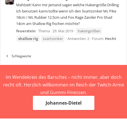
Mahlzeit! Kann mir jemand sagen welche Hakengröße Drilling
ich benutzen kann/sollte wenn ich den Svartzonker Mc Pike
18cm / Mc Rubber 12,5cm und Fox Rage Zander Pro Shad
14cm am Shallow Rig fischen möchte?
feuerstein
Thema
29. Mai 2019
hakengrößen
shallow
rig
svartzonker
Antworten: 2
Forum:
Hecht
Schlagworte
Im Wendekreis des Barsches – nicht immer, aber doch
recht oft. Herzlich willkommen im Reich der Twitch-Arme
und Gummi-Finessen.
Johannes-Dietel