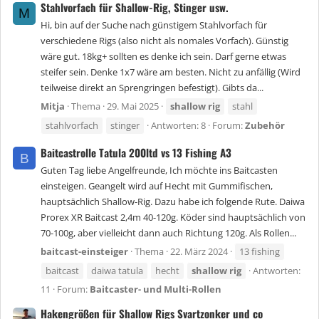
Stahlvorfach für Shallow-Rig, Stinger usw.
M
Hi, bin auf der Suche nach günstigem Stahlvorfach für
verschiedene Rigs (also nicht als nomales Vorfach). Günstig
wäre gut. 18kg+ sollten es denke ich sein. Darf gerne etwas
steifer sein. Denke 1x7 wäre am besten. Nicht zu anfällig (Wird
teilweise direkt an Sprengringen befestigt). Gibts da...
Mitja
Thema
29. Mai 2025
shallow
rig
stahl
stahlvorfach
stinger
Antworten: 8
Forum:
Zubehör
Baitcastrolle Tatula 200ltd vs 13 Fishing A3
B
Guten Tag liebe Angelfreunde, Ich möchte ins Baitcasten
einsteigen. Geangelt wird auf Hecht mit Gummifischen,
hauptsächlich Shallow-Rig. Dazu habe ich folgende Rute. Daiwa
Prorex XR Baitcast 2,4m 40-120g. Köder sind hauptsächlich von
70-100g, aber vielleicht dann auch Richtung 120g. Als Rollen...
baitcast-einsteiger
Thema
22. März 2024
13 fishing
baitcast
daiwa tatula
hecht
shallow
rig
Antworten:
11
Forum:
Baitcaster- und Multi-Rollen
Hakengrößen für Shallow Rigs Svartzonker und co