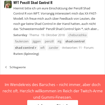
WFT Penzill Shad Control R
Hiermit bitte ich um eure Einschätzung der Penzill Shad
Control R von WFT. Vorrangig interessiert mich das XX-FAST-
Modell. Ich freue mich auch über Feedback von Leuten, die
noch gar keine Shad Control in der Hand hatten, auch nicht
das "Schwestermodell" Penzill Shad Control Spin *, sich aber...
Saturday
Thema
19. Oktober 2018
cheburashka
faulenzen
jiggen
penzill
r
ig
shad
control
shad
control
r
wft
zander
Antworten: 11
Forum:
Ruten (Spinning)
Schlagworte
Im Wendekreis des Barsches – nicht immer, aber doch
recht oft. Herzlich willkommen im Reich der Twitch-Arme
und Gummi-Finessen.