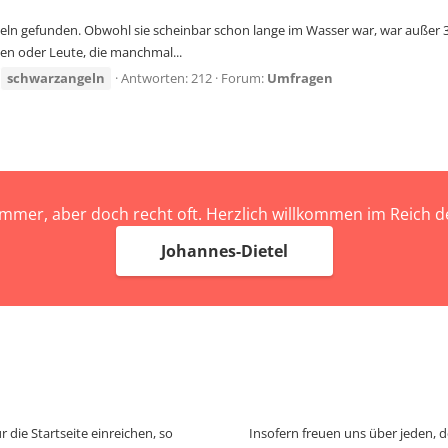
geln gefunden. Obwohl sie scheinbar schon lange im Wasser war, war außer 
n oder Leute, die manchmal...
schwarzangeln
Antworten: 212
Forum:
Umfragen
immer, aber doch recht oft. Herzlich willkommen im Reich
Johannes-Dietel
 die Startseite einreichen, so
Insofern freuen uns über jeden, 