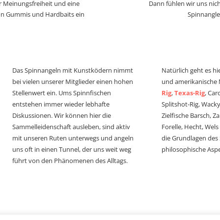
r Meinungsfreiheit und eine
Dann fühlen wir uns nich
von Gummis und Hardbaits ein
Spinnangle
Das Spinnangeln mit Kunstködern nimmt
Natürlich geht es hi
bei vielen unserer Mitglieder einen hohen
und amerikanische
Stellenwert ein. Ums Spinnfischen
Rig
,
Texas-Rig
, Car
entstehen immer wieder lebhafte
Splitshot-Rig, Wacky-
Diskussionen. Wir können hier die
Zielfische Barsch, Z
Sammelleidenschaft ausleben, sind aktiv
Forelle, Hecht, Wel
mit unseren Ruten unterwegs und angeln
die Grundlagen des
uns oft in einen Tunnel, der uns weit weg
philosophische Aspe
führt von den Phänomenen des Alltags.