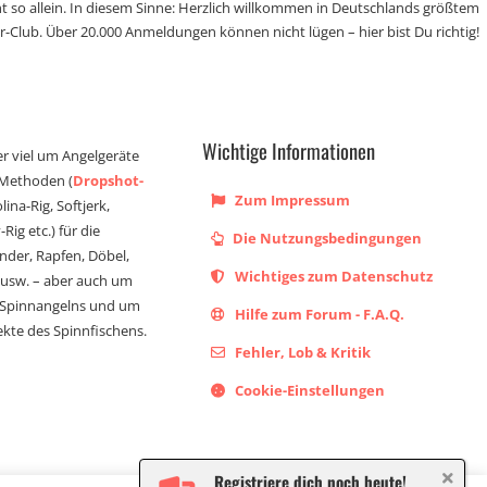
t so allein. In diesem Sinne: Herzlich willkommen in Deutschlands größtem
r-Club. Über 20.000 Anmeldungen können nicht lügen – hier bist Du richtig!
Wichtige Informationen
er viel um Angelgeräte
 Methoden (
Dropshot-
Zum Impressum
olina-Rig, Softjerk,
Rig etc.) für die
Die Nutzungsbedingungen
ander, Rapfen, Döbel,
Wichtiges zum Datenschutz
s usw. – aber auch um
 Spinnangelns und um
Hilfe zum Forum - F.A.Q.
kte des Spinnfischens.
Fehler, Lob & Kritik
Cookie-Einstellungen
Registriere dich noch heute!